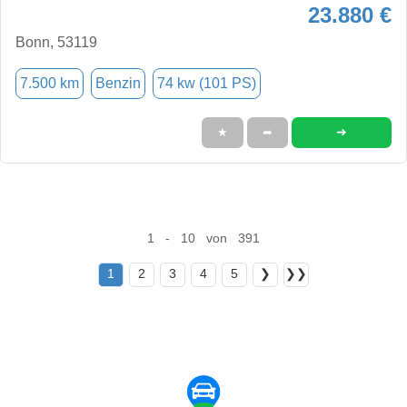
23.880 €
Bonn, 53119
7.500 km
Benzin
74 kw (101 PS)
➜
★
➦
1 - 10 von 391
1
2
3
4
5
❯
❯❯