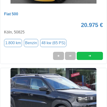
Fiat 500
20.975 €
Köln, 50825
1.800 km
Benzin
48 kw (65 PS)
➜
★
➦