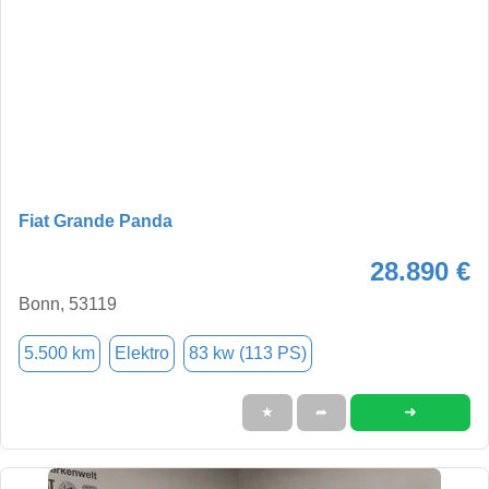
Fiat Grande Panda
28.890 €
Bonn, 53119
5.500 km
Elektro
83 kw (113 PS)
➜
★
➦