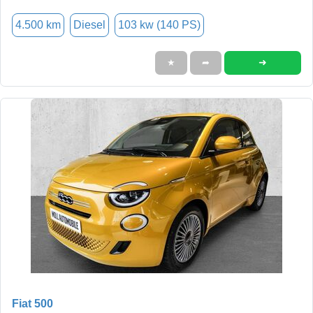
4.500 km
Diesel
103 kw (140 PS)
➜
★
➦
Fiat 500