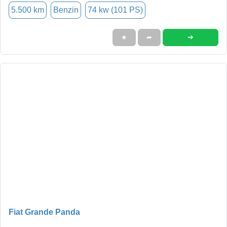
5.500 km
Benzin
74 kw (101 PS)
➜
★
➦
Fiat Grande Panda