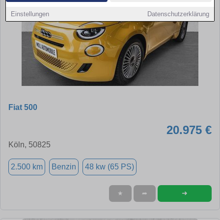
Einstellungen
Datenschutzerklärung
Fiat 500
20.975 €
Köln, 50825
2.500 km
Benzin
48 kw (65 PS)
➜
★
➦