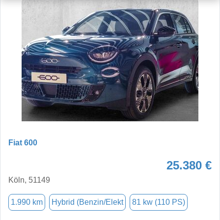
Fiat 600
25.380 €
Köln, 51149
1.990 km
Hybrid (Benzin/Elekt
81 kw (110 PS)