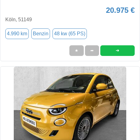
20.975 €
Köln, 51149
4.990 km
Benzin
48 kw (65 PS)
➜
★
➦