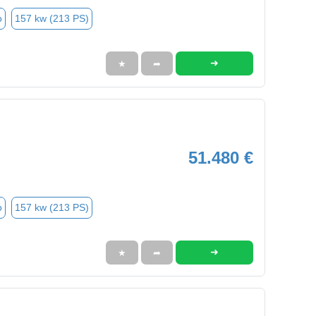
o
157 kw (213 PS)
➜
★
➦
51.480 €
o
157 kw (213 PS)
➜
★
➦