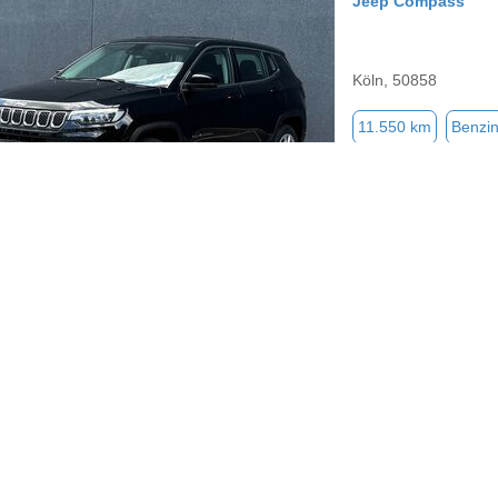
Jeep Compass
Köln, 50858
11.550 km
Benzi
Jeep Compass
Köln, 51149
96.500 km
Benzi