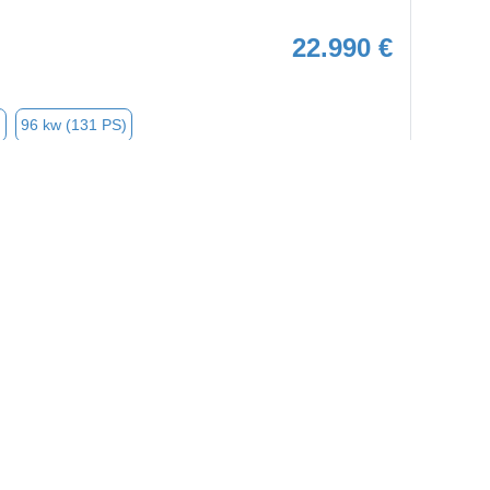
22.990 €
n
96 kw (131 PS)
➜
★
➦
8.750 €
n
125 kw (170 PS)
➜
★
➦