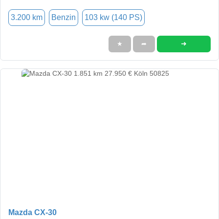
3.200 km
Benzin
103 kw (140 PS)
➜
★
➦
Mazda CX-30