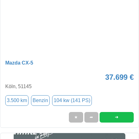
Mazda CX-5
37.699 €
Köln, 51145
3.500 km
Benzin
104 kw (141 PS)
➜
★
➦