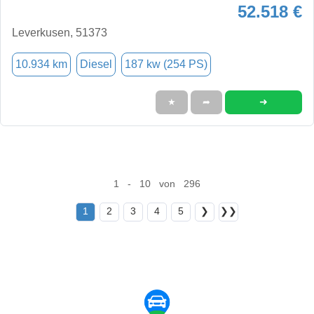
52.518 €
Leverkusen, 51373
10.934 km
Diesel
187 kw (254 PS)
➜
★
➦
1 - 10 von 296
1
2
3
4
5
❯
❯❯