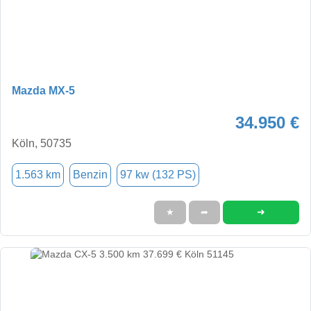
Mazda MX-5
34.950 €
Köln, 50735
1.563 km
Benzin
97 kw (132 PS)
➜
★
➦