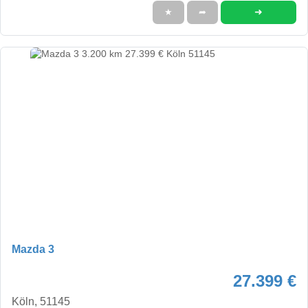
➜
★
➦
Mazda 3
27.399 €
Köln, 51145