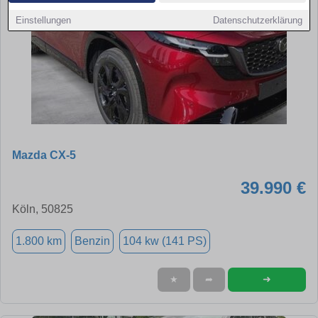
Einstellungen
Datenschutzerklärung
Mazda CX-5
39.990 €
Köln, 50825
1.800 km
Benzin
104 kw (141 PS)
➜
★
➦