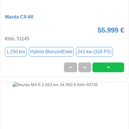
Mazda CX-60
55.999 €
Köln, 51145
1.250 km
Hybrid (Benzin/Elekt
241 kw (328 PS)
➜
★
➦