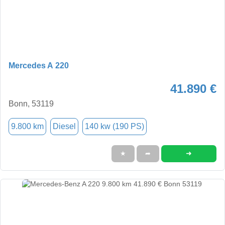
Mercedes A 220
41.890 €
Bonn, 53119
9.800 km
Diesel
140 kw (190 PS)
➜
★
➦