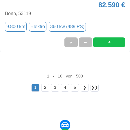
82.590 €
Bonn, 53119
9.800 km
Elektro
360 kw (489 PS)
➜
★
➦
1 - 10 von 500
1
2
3
4
5
❯
❯❯