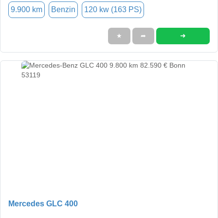
9.900 km
Benzin
120 kw (163 PS)
➜
★
➦
Mercedes GLC 400