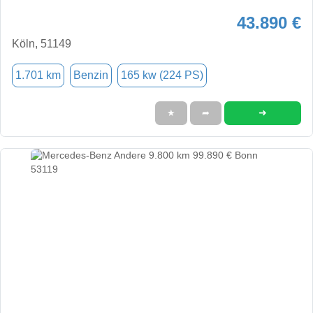
43.890 €
Köln, 51149
1.701 km
Benzin
165 kw (224 PS)
➜
★
➦