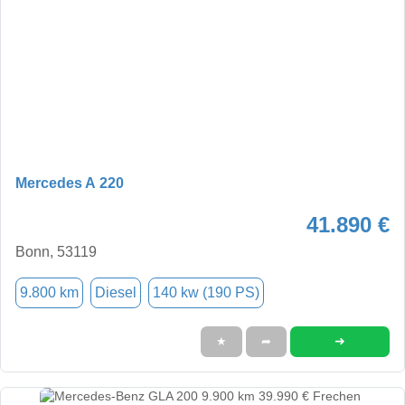
Mercedes A 220
41.890 €
Bonn, 53119
9.800 km
Diesel
140 kw (190 PS)
➜
★
➦