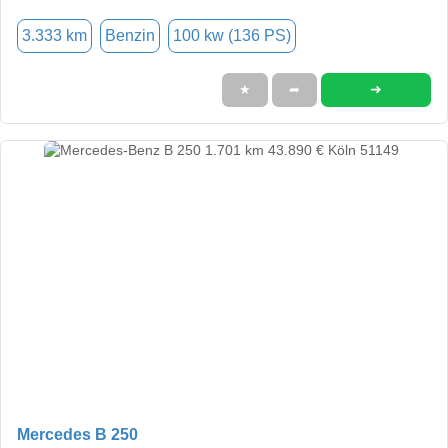
3.333 km
Benzin
100 kw (136 PS)
➜
★
➦
Mercedes B 250