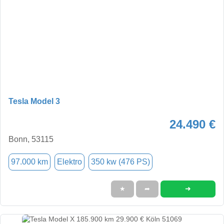
Tesla Model 3
24.490 €
Bonn, 53115
97.000 km
Elektro
350 kw (476 PS)
➜
★
➦