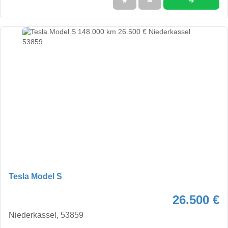
➜
★
➦
Tesla Model S
26.500 €
Niederkassel, 53859