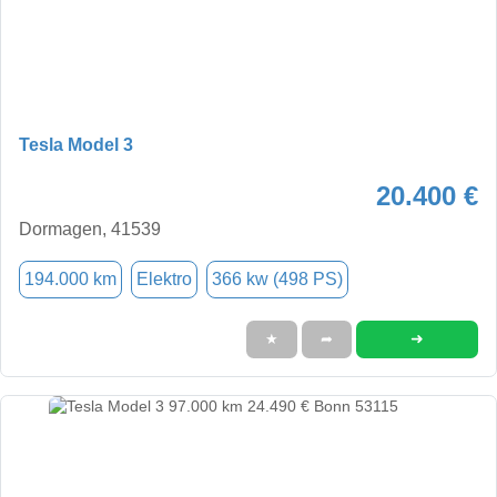
Tesla Model 3
20.400 €
Dormagen, 41539
194.000 km
Elektro
366 kw (498 PS)
➜
★
➦