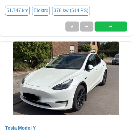
51.747 km
Elektro
378 kw (514 PS)
➜
★
➦
Tesla Model Y