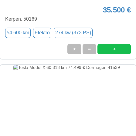
35.500 €
Kerpen, 50169
54.600 km
Elektro
274 kw (373 PS)
➜
★
➦