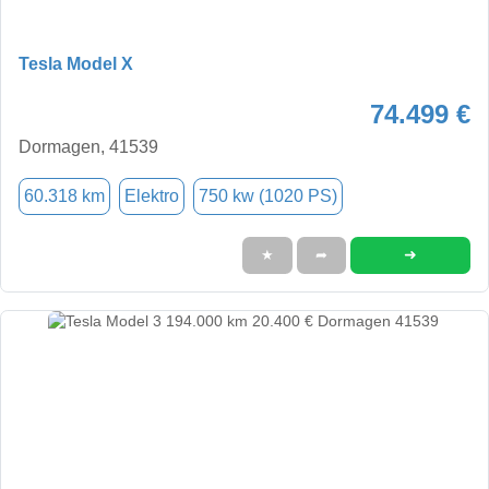
Tesla Model X
74.499 €
Dormagen, 41539
60.318 km
Elektro
750 kw (1020 PS)
➜
★
➦