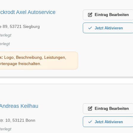
ckrodt Axel Autoservice
Eintrag
Bearbeiten
e 89, 53721 Siegburg
Jetzt
Aktivieren
terlegt
erlegt
n:
Logo, Beschreibung, Leistungen,
rtenpage freischalten.
 Andreas Keilhau
Eintrag
Bearbeiten
tr. 10, 53121 Bonn
Jetzt
Aktivieren
terlegt