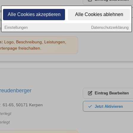
tr. 10, 53121 Bonn
Jetzt
Aktivieren
Alle Cookies akzeptieren
Alle Cookies ablehnen
terlegt
Einstellungen
Datenschutzerklärung
erlegt
n:
Logo, Beschreibung, Leistungen,
rtenpage freischalten.
Freudenberger
Eintrag
Bearbeiten
r. 61-65, 50171 Kerpen
Jetzt
Aktivieren
terlegt
erlegt