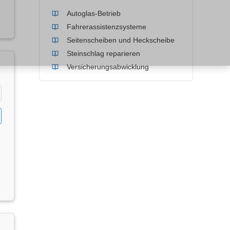
Autoglas-Betrieb
Fahrerassistenzsysteme
Seitenscheiben und Heckscheibe
Steinschlag reparieren
Versicherungsabwicklung