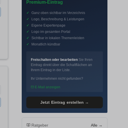
Premium-Eintrag
✓
Ganz oben sichtbar im Verzeichnis
✓
Logo, Beschreibung & Leistungen
✓
Eigene Expertenpage
✓
Logo im gesamten Portal
✓
Sichtbar in lokalen Themenleisten
✓
Monatlich kündbar
Freischalten oder bearbeiten
Sie Ihren
Eintrag direkt über die Schaltflächen an
Ihrem Eintrag in der Liste.
Ihr Unternehmen nicht gefunden?
E-Mail anzeigen
Jetzt Eintrag erstellen →
Ratgeber
Alle →