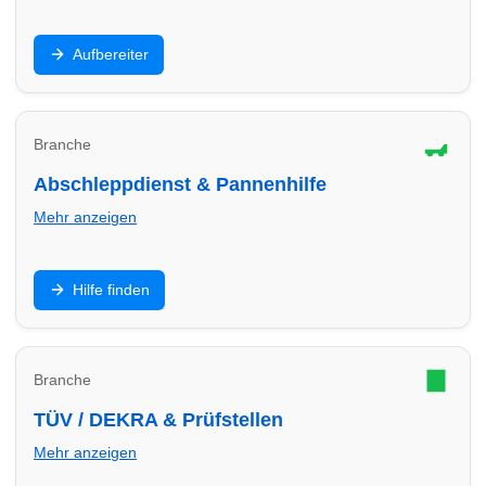
Innenraum, Polster, Lackaufbereitung,
Aufbereiter
Keramikversiegelung: Finde Aufbereiter in Köln für
Werterhalt und Top-Optik.
Branche
Abschleppdienst & Pannenhilfe
Mehr anzeigen
Panne, Unfall oder Startproblem: Finde
Hilfe finden
Abschleppdienste in Köln – Hilfe, Transport und
sichere Abwicklung.
Branche
TÜV / DEKRA & Prüfstellen
Mehr anzeigen