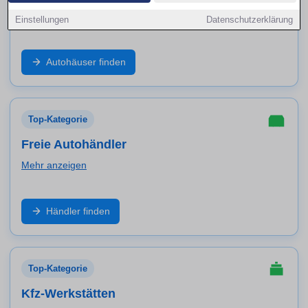
Mehr anzeigen
Einstellungen
Datenschutzerklärung
Markenbetrieb, Neuwagen, geprüfte Gebrauchte und
Autohäuser finden
Service aus einer Hand: Finde Autohäuser in Köln und
vergleiche Angebote, Probefahrt und Werkstatt-
Leistungen.
Top-Kategorie
Freie Autohändler
Mehr anzeigen
Große Auswahl an Marken und Modellen: Entdecke
Händler finden
freie Händler in Köln für Gebrauchtwagen,
Inzahlungnahme, Garantiepakete und schnelle
Verfügbarkeit.
Top-Kategorie
Kfz-Werkstätten