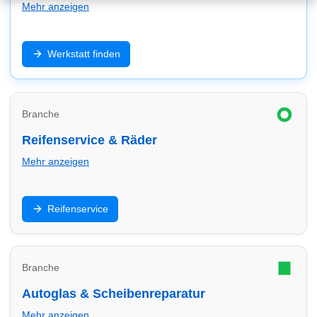
Mehr anzeigen
Inspektion, Reparatur, Diagnose und Wartung: Finde
Werkstatt finden
Werkstätten in Köln – schnell, zuverlässig und
passend zu deinem Fahrzeug (inkl. E-Auto/Hybrid).
Branche
Reifenservice & Räder
Mehr anzeigen
Reifenwechsel, Einlagerung, Auswuchten und Felgen:
Reifenservice
Finde Reifendienste in Köln und vergleiche Service &
Termine.
Branche
Autoglas & Scheibenreparatur
Mehr anzeigen