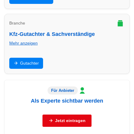
passende Beratung.
Branche
Kfz-Gutachter & Sachverständige
Mehr anzeigen
Unfallgutachten, Bewertung, Beweissicherung: Finde
Gutachter
Gutachter in Köln – seriös, dokumentationsstark und
schnell.
Für Anbieter
Als Experte sichtbar werden
Sie sind Autohaus, freier Händler, Werkstatt oder
Servicebetrieb (Reifen, Autoglas, Aufbereitung,
Jetzt eintragen
Abschleppdienst, Gutachter)?