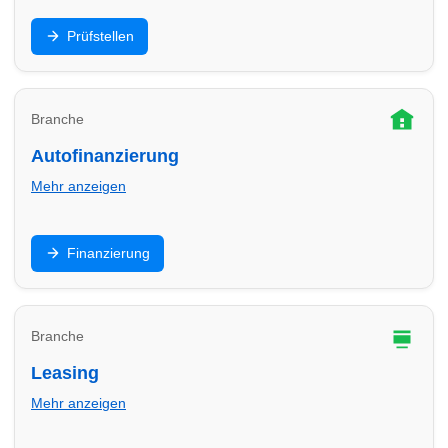
HU/AU, Eintragung, Sicherheitschecks: Finde
Prüfstellen
Prüfstellen in Köln und plane Termine für
Hauptuntersuchung & Gutachten.
Branche
Autofinanzierung
Mehr anzeigen
Ratenkredit, Ballonfinanzierung oder
Finanzierung
Händlerfinanzierung: Vergleiche Angebote in Köln und
finde passende Partner für dein Budget.
Branche
Leasing
Mehr anzeigen