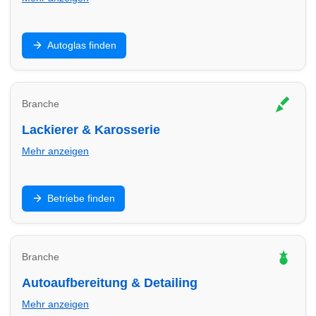
Steinschlag, Scheibentausch und Kalibrierung: Finde
Autoglas finden
Autoglas-Profis in Köln – oft kurzfristig mit klaren
Preisen.
Branche
Lackierer & Karosserie
Mehr anzeigen
Unfallinstandsetzung, Kratzer, Smart Repair: Finde
Betriebe finden
Lackier- und Karosseriebetriebe in Köln für saubere
Ergebnisse.
Branche
Autoaufbereitung & Detailing
Mehr anzeigen