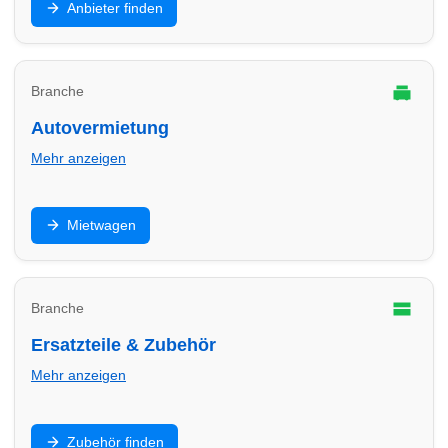
Anbieter finden
Finde Anbieter in Köln für E-Mobilität zu Hause und im
Gewerbe.
Branche
Autovermietung
Mehr anzeigen
Mietwagen für Urlaub, Umzug oder Werkstatt-Ersatz:
Mietwagen
Finde Autovermietungen in Köln und vergleiche
Konditionen.
Branche
Ersatzteile & Zubehör
Mehr anzeigen
Teile, Batterien, Öl, Zubehör und Einbau: Finde
Zubehör finden
Anbieter in Köln für schnelle Verfügbarkeit und