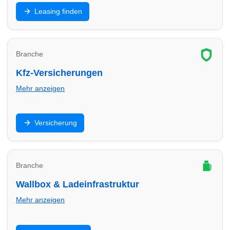
Privat- oder Gewerbeleasing: Finde Leasinganbieter
Leasing finden
in Köln und vergleiche Laufzeit, Rate, Kilometer und
Service.
Branche
Kfz-Versicherungen
Mehr anzeigen
Haftpflicht, Teilkasko, Vollkasko: Finde
Versicherung
Versicherungsberater in Köln und optimiere Preis,
Leistungen und Selbstbeteiligung.
Branche
Wallbox & Ladeinfrastruktur
Mehr anzeigen
Wallbox, Installation, Abrechnung und Ladepunkte: