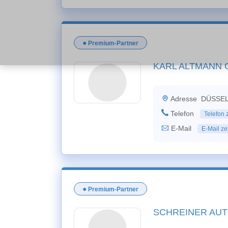
●
Premium-Partner
KARL ALTMANN 
Adresse
DÜSSEL
Telefon
Telefon 
E-Mail
E-Mail ze
●
Premium-Partner
SCHREINER AU