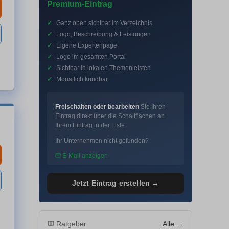
Premium-Eintrag
✓
Ganz oben sichtbar im Verzeichnis
✓
Logo, Beschreibung & Leistungen
✓
Eigene Expertenpage
✓
Logo im gesamten Portal
✓
Sichtbar in lokalen Themenleisten
✓
Monatlich kündbar
Freischalten oder bearbeiten
Sie Ihren
Eintrag direkt über die Schaltflächen an
Ihrem Eintrag in der Liste.
Ihr Unternehmen nicht gefunden?
E-Mail anzeigen
Jetzt Eintrag erstellen →
Ratgeber
Alle →