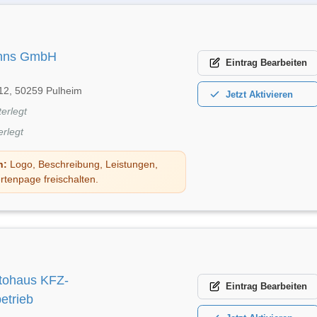
anns GmbH
Eintrag
Bearbeiten
 12, 50259 Pulheim
Jetzt
Aktivieren
terlegt
erlegt
n:
Logo, Beschreibung, Leistungen,
rtenpage freischalten.
ohaus KFZ-
Eintrag
Bearbeiten
etrieb