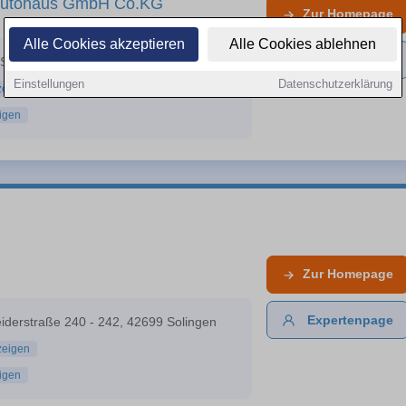
 Autohaus GmbH Co.KG
Zur
Homepage
Alle Cookies akzeptieren
Alle Cookies ablehnen
Expertenpage
 Str. 95 A, 42929 Wermelskirchen
Einstellungen
Datenschutzerklärung
zeigen
igen
Zur
Homepage
Expertenpage
iderstraße 240 - 242, 42699 Solingen
zeigen
igen