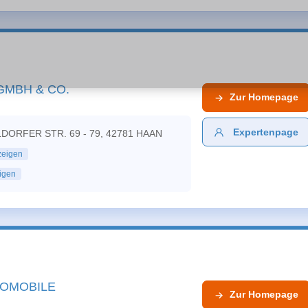
GMBH & CO.
Zur
Homepage
Expertenpage
DORFER STR. 69 - 79, 42781 HAAN
zeigen
igen
TOMOBILE
Zur
Homepage