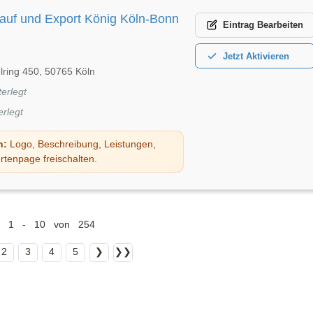
auf und Export König Köln-Bonn
Eintrag
Bearbeiten
Jetzt
Aktivieren
lring 450, 50765 Köln
terlegt
erlegt
n:
Logo, Beschreibung, Leistungen,
rtenpage freischalten.
1 - 10 von 254
2
3
4
5
❯
❯❯