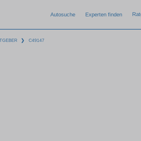
Rat
Autosuche
Experten finden
TGEBER
❯
C49147