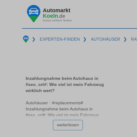
Automarkt
Koeln
.de
Autos einfach finden
❯
EXPERTEN-FINDEN
❯
AUTOHÄUSER
❯
RA
Inzahlungnahme beim Autohaus in
#seo_ort#: Wie viel ist mein Fahrzeug
wirklich wert?
Autohäuser · #replacements#
Inzahlungnahme beim Autohaus in
#seo_ort#: Wie viel ist mein Fahrzeug
wirklich wert? Beim Verkauf eines Autos im
weiterlesen
Autohaus #replacements# stellt sich oft die
Frage: Wie viel ist mein Fahrzeug wirklich