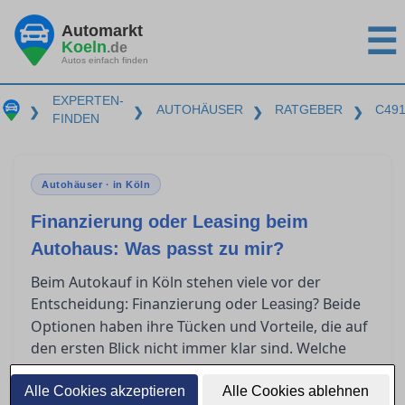
Automarkt
☰
Koeln
.de
Autos einfach finden
EXPERTEN-
AUTOHÄUSER
RATGEBER
C49
❯
❯
❯
❯
FINDEN
Autohäuser · in Köln
Finanzierung oder Leasing beim
Autohaus: Was passt zu mir?
Beim Autokauf in Köln stehen viele vor der
Entscheidung: Finanzierung oder
? Beide
Leasing
Optionen haben ihre Tücken und Vorteile, die auf
den ersten Blick nicht immer klar sind. Welche
Kosten wirklich auf Sie zukommen und welche
Lösung als Privatkunde am meisten Sinn macht,
Alle Cookies akzeptieren
Alle Cookies ablehnen