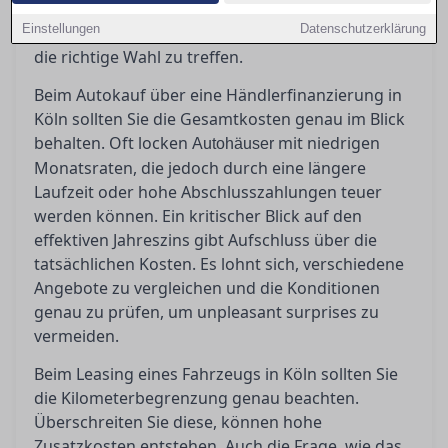
erfahren Sie hier. Bevor Sie unterschreiben,
Einstellungen
Datenschutzerklärung
sollten Sie genau wissen, worauf es ankommt, um
die richtige Wahl zu treffen.
Beim Autokauf über eine Händlerfinanzierung in
Köln sollten Sie die Gesamtkosten genau im Blick
behalten. Oft locken
mit niedrigen
Autohäuser
Monatsraten, die jedoch durch eine längere
Laufzeit oder hohe Abschlusszahlungen teuer
werden können. Ein kritischer Blick auf den
effektiven Jahreszins gibt Aufschluss über die
tatsächlichen Kosten. Es lohnt sich, verschiedene
Angebote zu vergleichen und die Konditionen
genau zu prüfen, um unpleasant surprises zu
vermeiden.
Beim Leasing eines Fahrzeugs in Köln sollten Sie
die Kilometerbegrenzung genau beachten.
Überschreiten Sie diese, können hohe
Zusatzkosten entstehen. Auch die Frage, wie das