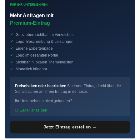
FÜR IHR UNTERNEHMEN
Mehr Anfragen mit
Premium-Eintrag
✓
Ganz oben sichtbar im Verzeichnis
✓
Logo, Beschreibung & Leistungen
✓
Eigene Expertenpage
✓
Logo im gesamten Portal
✓
Sichtbar in lokalen Themenleisten
✓
Monatlich kündbar
Freischalten oder bearbeiten
Sie Ihren Eintrag direkt über die
Schaltflächen an Ihrem Eintrag in der Liste.
Ihr Unternehmen nicht gefunden?
E-Mail anzeigen
Jetzt Eintrag erstellen →