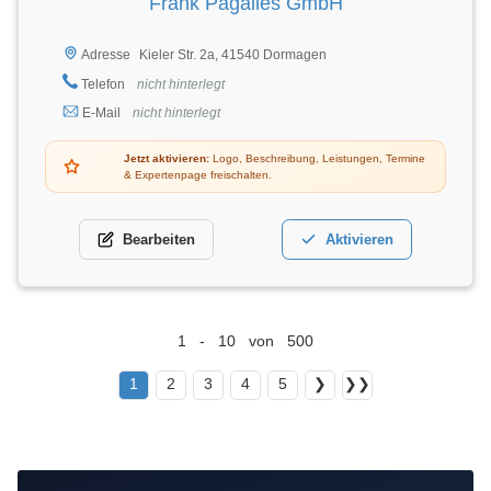
Frank Pagalies GmbH
Kieler Str. 2a, 41540 Dormagen
Adresse
Telefon
nicht hinterlegt
E-Mail
nicht hinterlegt
Jetzt aktivieren:
Logo, Beschreibung, Leistungen, Termine
& Expertenpage freischalten.
Bearbeiten
Aktivieren
1 - 10 von 500
1
2
3
4
5
❯
❯❯