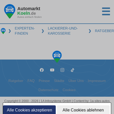
Automarkt
☰
Koeln
.de
Autos einfach finden
EXPERTEN-
LACKIERER-UND-
❯
❯
❯
RATGEBER
FINDEN
KAROSSERIE
Ratgeber
FAQ
Presse
Städte
Über Uns
Impressum
Datenschutz
Cookies
Copyright © 2000 - 2026 | 1A Infosysteme GmbH | Content by: 1a-sites-autos
08.08.2026
Alle Cookies akzeptieren
Alle Cookies ablehnen