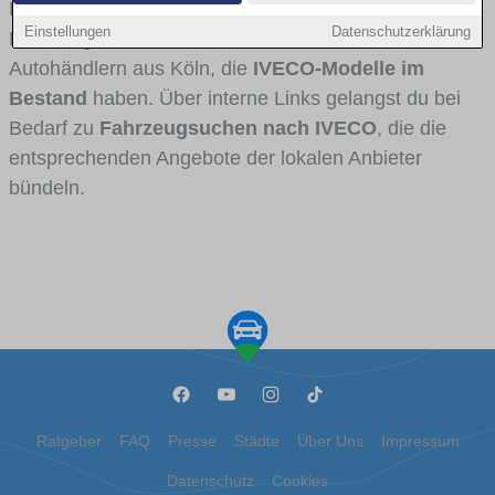
Fahrertypen die Marke interessant ist. Viele
Einstellungen
Datenschutzerklärung
Fahrzeuge stammen von Autohäusern und
Autohändlern aus Köln, die
IVECO-Modelle im
Bestand
haben. Über interne Links gelangst du bei
Bedarf zu
Fahrzeugsuchen nach IVECO
, die die
entsprechenden Angebote der lokalen Anbieter
bündeln.
Ratgeber
FAQ
Presse
Städte
Über Uns
Impressum
Datenschutz
Cookies