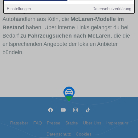
Fahrertypen die Marke interessant ist. Viele
Einstellungen
Datenschutzerklärung
Fahrzeuge stammen von Autohäusern und
Autohändlern aus Köln, die
McLaren-Modelle im
Bestand
haben. Über interne Links gelangst du bei
Bedarf zu
Fahrzeugsuchen nach McLaren
, die die
entsprechenden Angebote der lokalen Anbieter
bündeln.
Ratgeber
FAQ
Presse
Städte
Über Uns
Impressum
Datenschutz
Cookies