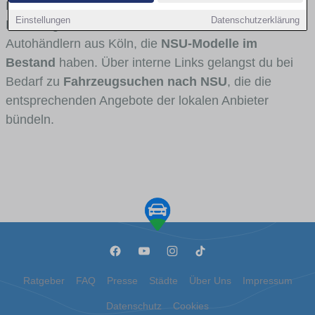
Fahrertypen die Marke interessant ist. Viele
Einstellungen
Datenschutzerklärung
Fahrzeuge stammen von Autohäusern und
Autohändlern aus Köln, die
NSU-Modelle im
Bestand
haben. Über interne Links gelangst du bei
Bedarf zu
Fahrzeugsuchen nach NSU
, die die
entsprechenden Angebote der lokalen Anbieter
bündeln.
Ratgeber
FAQ
Presse
Städte
Über Uns
Impressum
Datenschutz
Cookies