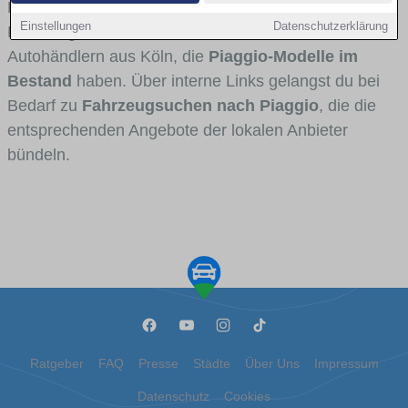
Fahrertypen die Marke interessant ist. Viele
Einstellungen
Datenschutzerklärung
Fahrzeuge stammen von Autohäusern und
Autohändlern aus Köln, die
Piaggio-Modelle im
Bestand
haben. Über interne Links gelangst du bei
Bedarf zu
Fahrzeugsuchen nach Piaggio
, die die
entsprechenden Angebote der lokalen Anbieter
bündeln.
Ratgeber
FAQ
Presse
Städte
Über Uns
Impressum
Datenschutz
Cookies