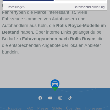
Umlandverkehr zu sehen sind und für welche
Einstellungen
Datenschutzerklärung
Fahrertypen die Marke interessant ist. Viele
Fahrzeuge stammen von Autohäusern und
Autohändlern aus Köln, die
Rolls Royce-Modelle im
Bestand
haben. Über interne Links gelangst du bei
Bedarf zu
Fahrzeugsuchen nach Rolls Royce
, die
die entsprechenden Angebote der lokalen Anbieter
bündeln.
Ratgeber
FAQ
Presse
Städte
Über Uns
Impressum