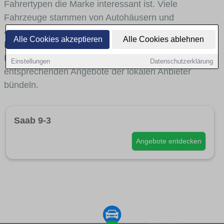
Fahrertypen die Marke interessant ist. Viele
Fahrzeuge stammen von Autohäusern und
Autohändlern aus Köln, die
Saab-Modelle im
Alle Cookies akzeptieren
Alle Cookies ablehnen
Bestand
haben. Über interne Links gelangst du bei
Bedarf zu
Fahrzeugsuchen nach Saab
, die die
Einstellungen
Datenschutzerklärung
entsprechenden Angebote der lokalen Anbieter
bündeln.
Saab 9-3
Angebote entdecken