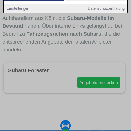
Fahrertypen die Marke interessant ist. Viele
Einstellungen
Datenschutzerklärung
Fahrzeuge stammen von Autohäusern und
Autohändlern aus Köln, die
Subaru-Modelle im
Bestand
haben. Über interne Links gelangst du bei
Bedarf zu
Fahrzeugsuchen nach Subaru
, die die
entsprechenden Angebote der lokalen Anbieter
bündeln.
Subaru Forester
Angebote entdecken