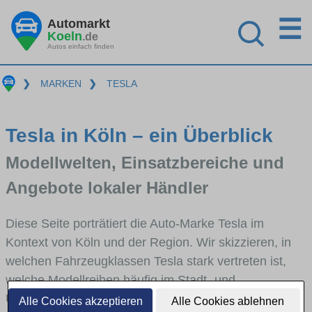
☰
Automarkt
Koeln
.de
Autos einfach finden
❯
MARKEN
❯
TESLA
Tesla in Köln – ein Überblick
Modellwelten, Einsatzbereiche und
Angebote lokaler Händler
Diese Seite porträtiert die Auto-Marke Tesla im
Kontext von Köln und der Region. Wir skizzieren, in
welchen Fahrzeugklassen Tesla stark vertreten ist,
welche Modellreihen häufig im Stadt- und
Umlandverkehr zu sehen sind und für welche
Alle Cookies akzeptieren
Alle Cookies ablehnen