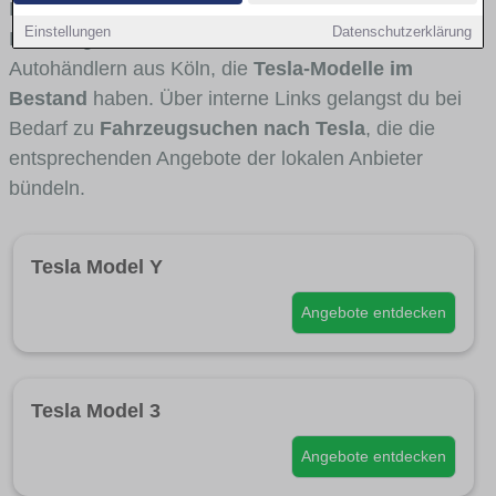
Fahrertypen die Marke interessant ist. Viele
Einstellungen
Datenschutzerklärung
Fahrzeuge stammen von Autohäusern und
Autohändlern aus Köln, die
Tesla-Modelle im
Bestand
haben. Über interne Links gelangst du bei
Bedarf zu
Fahrzeugsuchen nach Tesla
, die die
entsprechenden Angebote der lokalen Anbieter
bündeln.
Tesla Model Y
Angebote entdecken
Tesla Model 3
Angebote entdecken