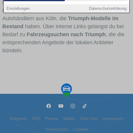
Fahrertypen die Marke interessant ist. Viele
Einstellungen
Datenschutzerklärung
Fahrzeuge stammen von Autohäusern und
Autohändlern aus Köln, die
Triumph-Modelle im
Bestand
haben. Über interne Links gelangst du bei
Bedarf zu
Fahrzeugsuchen nach Triumph
, die die
entsprechenden Angebote der lokalen Anbieter
bündeln.
Ratgeber
FAQ
Presse
Städte
Über Uns
Impressum
Datenschutz
Cookies