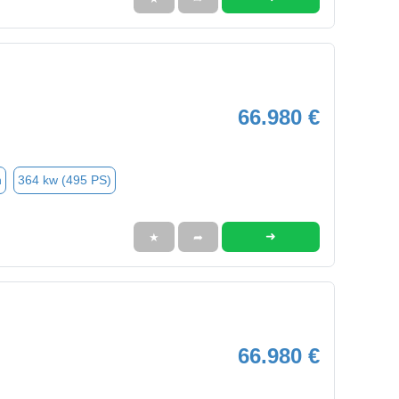
66.980 €
n
364 kw (495 PS)
➜
★
➦
66.980 €