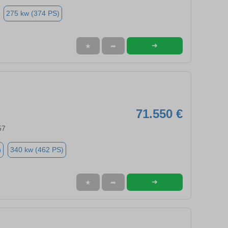
275 kw (374 PS)
➜
★
➦
71.550 €
57
n
340 kw (462 PS)
➜
★
➦