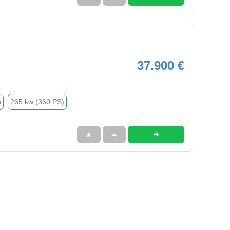
37.900 €
n
265 kw (360 PS)
➜
★
➦