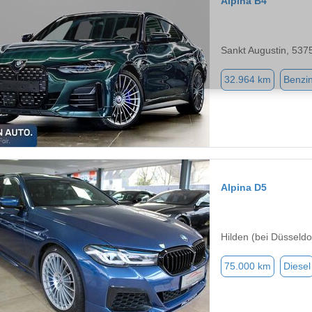
Alpina B4
Sankt Augustin, 537
32.964 km
Benzi
Alpina D5
Hilden (bei Düsseldo
75.000 km
Diesel