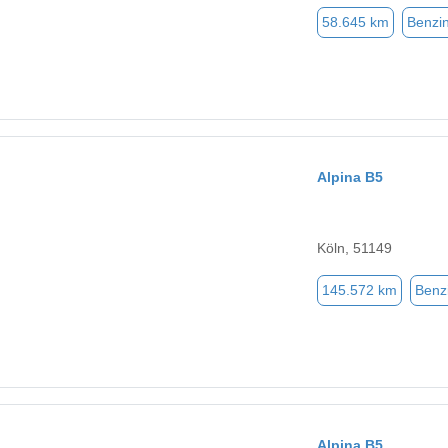
58.645 km
Benzi
Alpina B5
Köln, 51149
145.572 km
Benz
Alpina B5