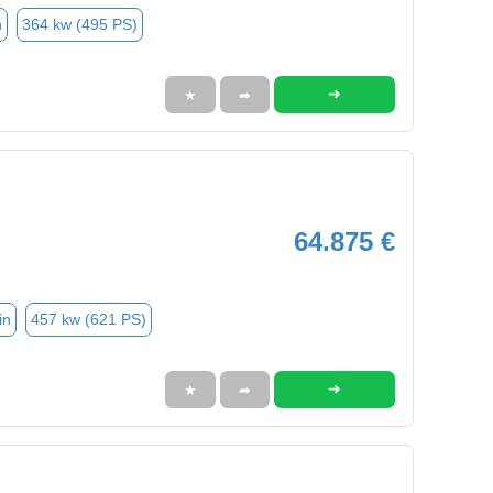
n
364 kw (495 PS)
➜
★
➦
64.875 €
in
457 kw (621 PS)
➜
★
➦