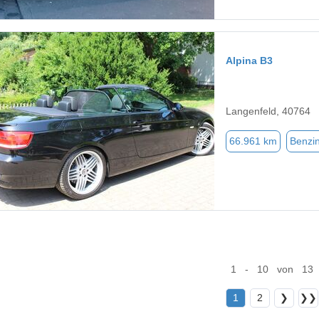
Alpina B3
Langenfeld, 40764
66.961 km
Benzi
1 - 10 von 13
1
2
❯
❯❯