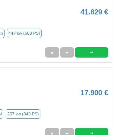
41.829 €
in
447 kw (608 PS)
➜
★
➦
17.900 €
l
257 kw (349 PS)
➜
★
➦