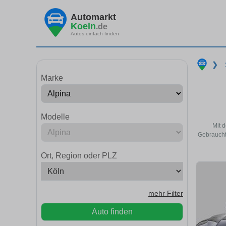
Automarkt
Koeln
.de
Autos einfach finden
❯
Marke
Modelle
Mit 
Gebraucht
Ort, Region oder PLZ
mehr Filter
Auto finden