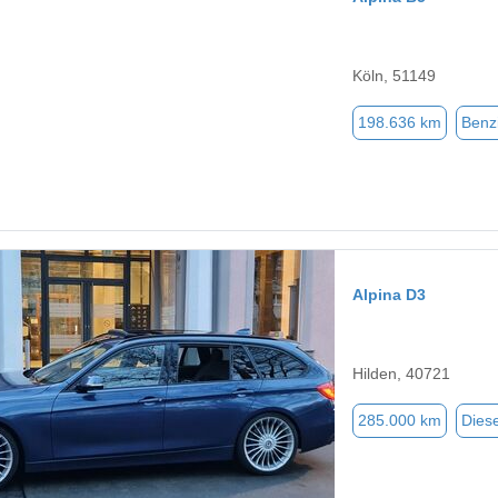
Köln, 51149
198.636 km
Benz
Alpina D3
Hilden, 40721
285.000 km
Diese