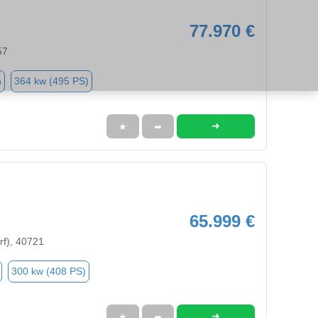
77.970 €
57
n
364 kw (495 PS)
➜
★
➦
65.999 €
rf), 40721
300 kw (408 PS)
➜
★
➦