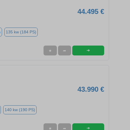
44.495 €
n
135 kw (184 PS)
➜
★
➦
43.990 €
140 kw (190 PS)
➜
★
➦