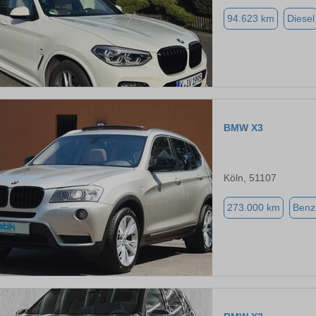
94.623 km
Diesel
BMW X3
Köln, 51107
273.000 km
Benz