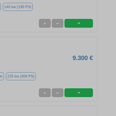
140 kw (190 PS)
➜
★
➦
9.300 €
in
225 kw (306 PS)
➜
★
➦