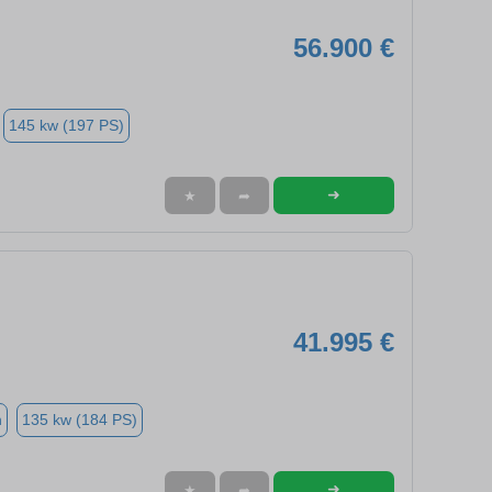
56.900 €
145 kw (197 PS)
➜
★
➦
41.995 €
n
135 kw (184 PS)
➜
★
➦