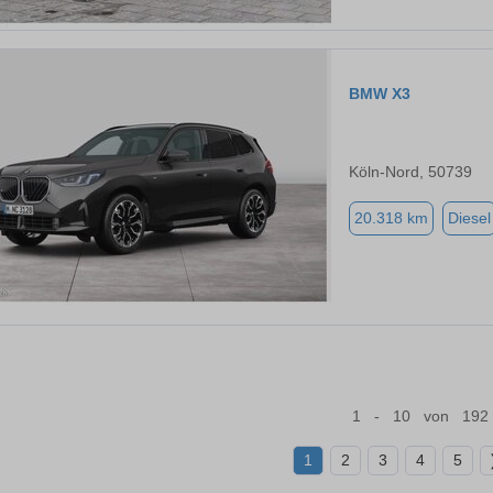
BMW X3
Köln-Nord, 50739
20.318 km
Diesel
1 - 10 von 192
1
2
3
4
5