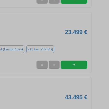
23.499 €
d (Benzin/Elekt
215 kw (292 PS)
➜
★
➦
43.495 €