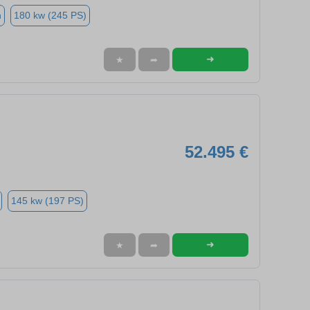
n
180 kw (245 PS)
➜
★
➦
52.495 €
145 kw (197 PS)
➜
★
➦