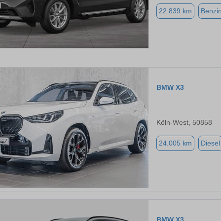
22.839 km
Benzi
BMW X3
Köln-West, 50858
24.005 km
Diesel
BMW X3