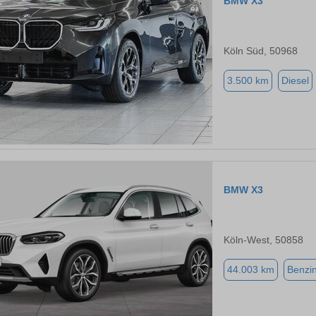
BMW X3
Köln Süd, 50968
3.500 km
Diesel
BMW X3
Köln-West, 50858
44.003 km
Benzi