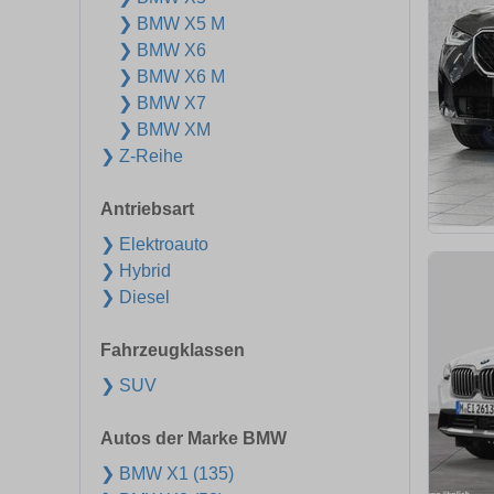
❯ BMW X5 M
❯ BMW X6
❯ BMW X6 M
❯ BMW X7
❯ BMW XM
❯ Z-Reihe
Antriebsart
❯ Elektroauto
❯ Hybrid
❯ Diesel
Fahrzeugklassen
❯ SUV
Autos der Marke BMW
❯ BMW X1 (135)