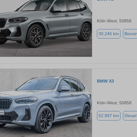
Köln-West, 50858
30.245 km
Benzi
BMW X3
Köln-West, 50858
52.897 km
Diesel