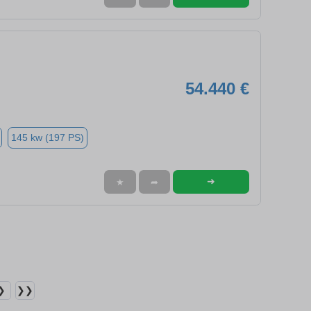
54.440 €
145 kw (197 PS)
➜
★
➦
❯
❯❯