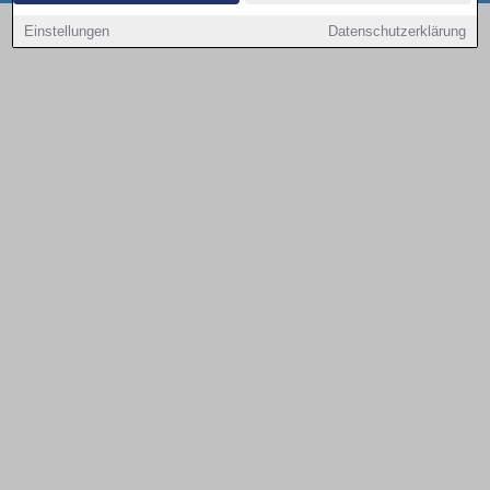
Copyright © 2000 - 2026 | 1A Infosysteme GmbH | Content by: 1a-sites-autos
Einstellungen
Datenschutzerklärung
08.08.2026