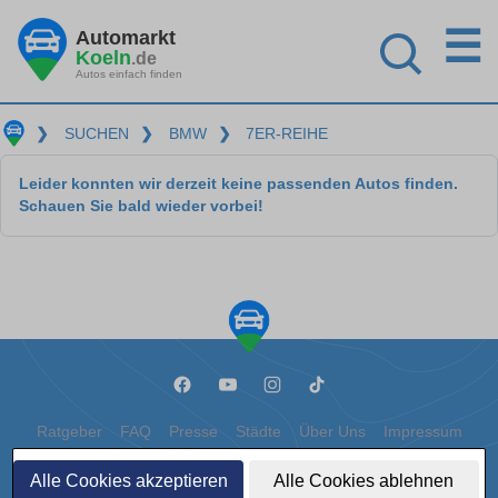
☰
Automarkt
Koeln
.de
Autos einfach finden
❯
SUCHEN
❯
BMW
❯
7ER-REIHE
Leider konnten wir derzeit keine passenden Autos finden.
Schauen Sie bald wieder vorbei!
Ratgeber
FAQ
Presse
Städte
Über Uns
Impressum
Datenschutz
Cookies
Alle Cookies akzeptieren
Alle Cookies ablehnen