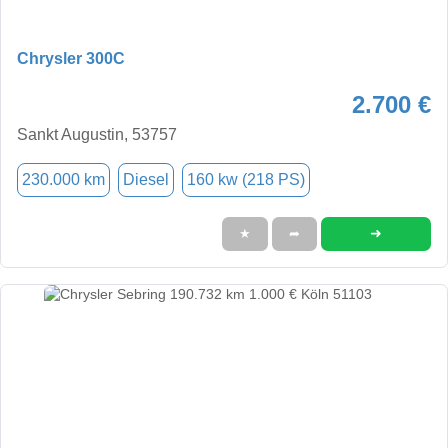
Chrysler 300C
2.700 €
Sankt Augustin, 53757
230.000 km
Diesel
160 kw (218 PS)
➜
★
➦