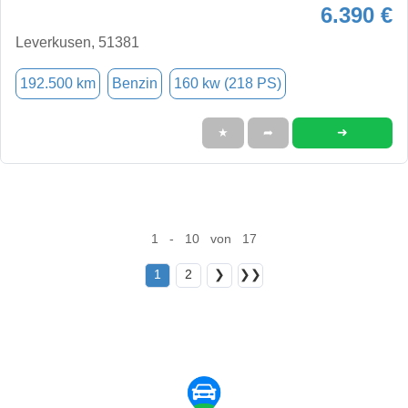
6.390 €
Leverkusen, 51381
192.500 km
Benzin
160 kw (218 PS)
➜
★
➦
1 - 10 von 17
1
2
❯
❯❯