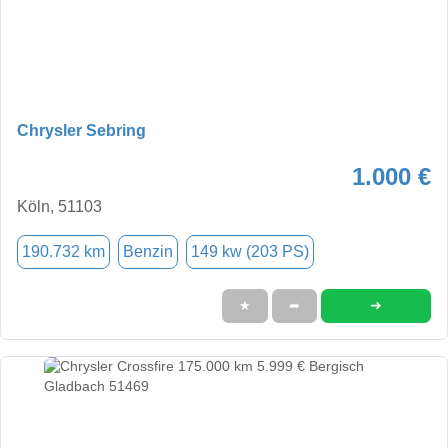
Chrysler Sebring
1.000 €
Köln, 51103
190.732 km
Benzin
149 kw (203 PS)
➜
★
➦