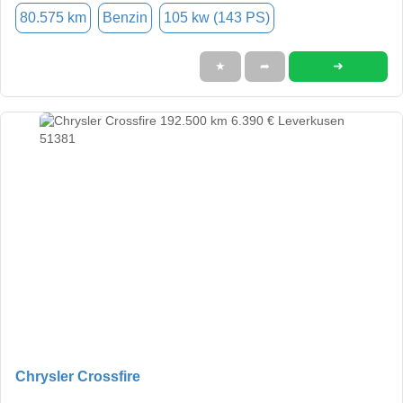
80.575 km
Benzin
105 kw (143 PS)
➜
★
➦
Chrysler Crossfire