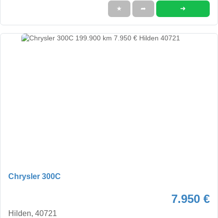
➜
★
➦
Chrysler 300C
7.950 €
Hilden, 40721