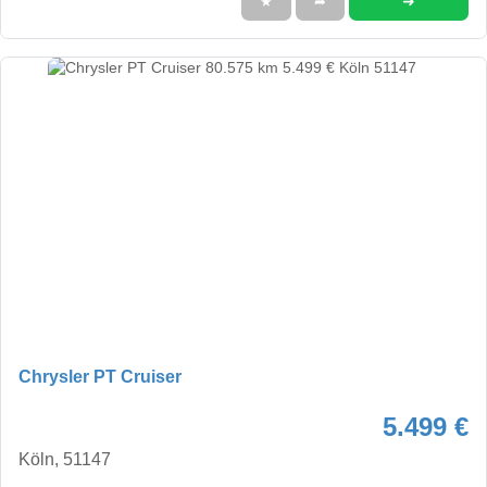
➜
★
➦
Chrysler PT Cruiser
5.499 €
Köln, 51147