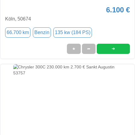
6.100 €
Köln, 50674
66.700 km
Benzin
135 kw (184 PS)
➜
★
➦