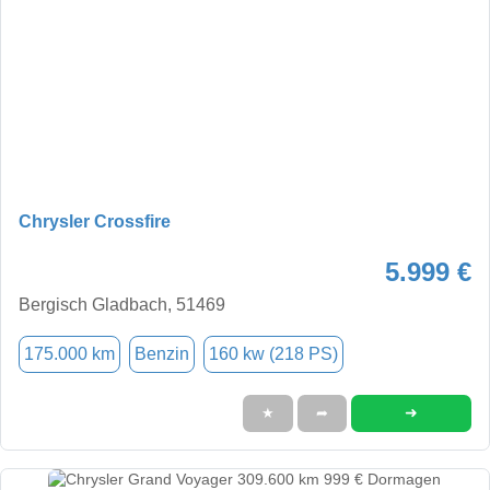
Chrysler Crossfire
5.999 €
Bergisch Gladbach, 51469
175.000 km
Benzin
160 kw (218 PS)
➜
★
➦