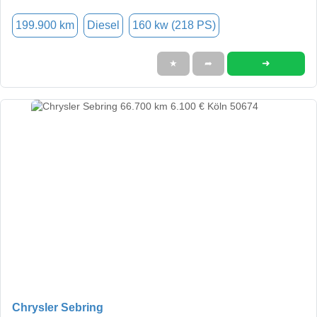
199.900 km
Diesel
160 kw (218 PS)
➜
★
➦
Chrysler Sebring