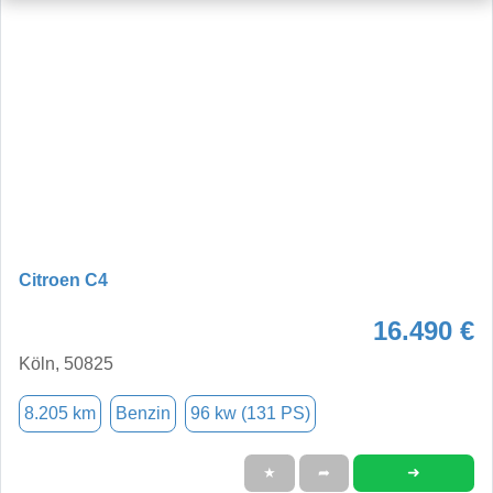
Citroen C4
16.490 €
Köln, 50825
8.205 km
Benzin
96 kw (131 PS)
➜
★
➦