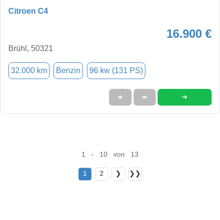
Citroen C4
16.900 €
Brühl, 50321
32.000 km
Benzin
96 kw (131 PS)
➜
★
➦
1 - 10 von 13
1
2
❯
❯❯