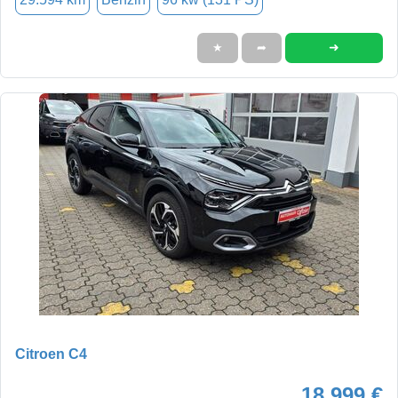
➜
★
➦
Citroen C4
18.999 €