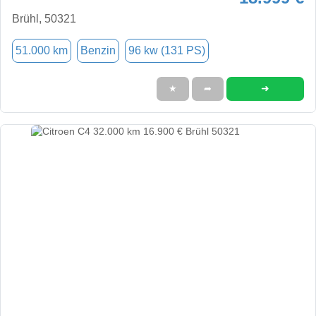
Brühl, 50321
51.000 km
Benzin
96 kw (131 PS)
➜
★
➦