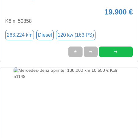
19.900 €
Köln, 50858
263.224 km
Diesel
120 kw (163 PS)
➜
★
➦