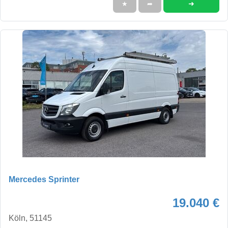
➜
★
➦
Mercedes Sprinter
19.040 €
Köln, 51145