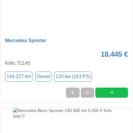
Mercedes Sprinter
18.445 €
Köln, 51145
144.227 km
Diesel
120 kw (163 PS)
➜
★
➦