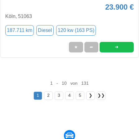
23.900 €
Köln, 51063
187.711 km
Diesel
120 kw (163 PS)
➜
★
➦
1 - 10 von 131
1
2
3
4
5
❯
❯❯