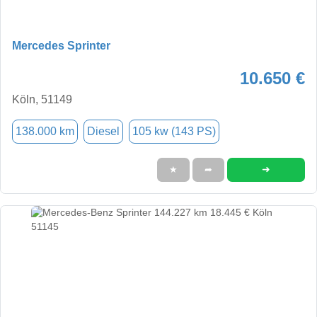
Mercedes Sprinter
10.650 €
Köln, 51149
138.000 km
Diesel
105 kw (143 PS)
➜
★
➦