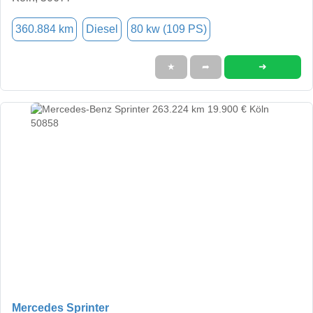
360.884 km
Diesel
80 kw (109 PS)
➜
★
➦
Mercedes Sprinter