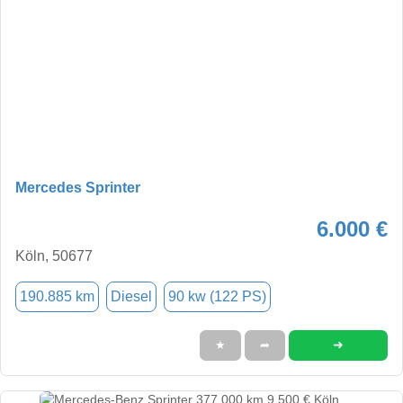
Mercedes Sprinter
6.000 €
Köln, 50677
190.885 km
Diesel
90 kw (122 PS)
➜
★
➦