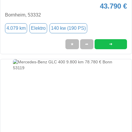
43.790 €
Bornheim, 53332
4.079 km
Elektro
140 kw (190 PS)
➜
★
➦