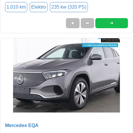
1.010 km
Elektro
235 kw (320 PS)
➜
★
➦
Mercedes EQA