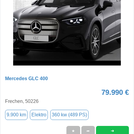
Mercedes GLC 400
79.990 €
Frechen, 50226
9.900 km
Elektro
360 kw (489 PS)
➜
★
➦