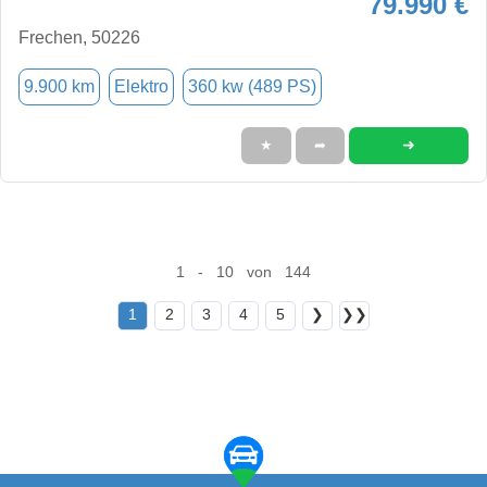
79.990 €
Frechen, 50226
9.900 km
Elektro
360 kw (489 PS)
➜
★
➦
1 - 10 von 144
1
2
3
4
5
❯
❯❯