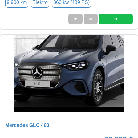
9.900 km
Elektro
360 kw (489 PS)
➜
★
➦
Mercedes GLC 400