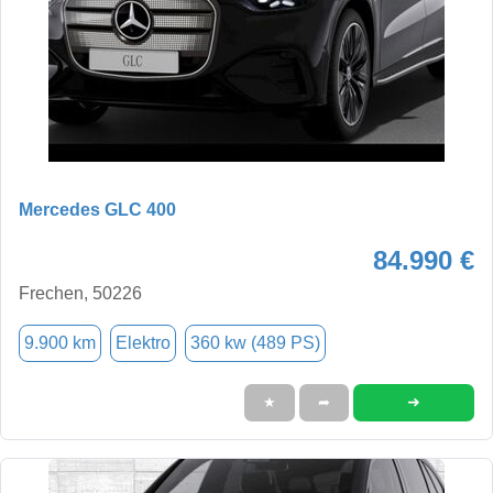
Mercedes GLC 400
84.990 €
Frechen, 50226
9.900 km
Elektro
360 kw (489 PS)
➜
★
➦