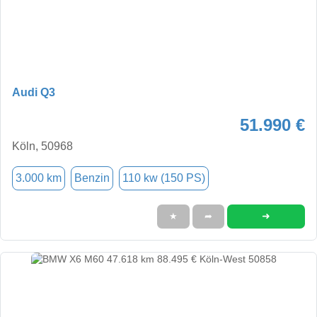
Audi Q3
51.990 €
Köln, 50968
3.000 km
Benzin
110 kw (150 PS)
➜
★
➦