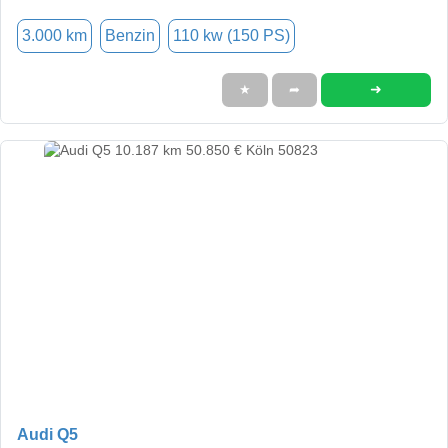
3.000 km
Benzin
110 kw (150 PS)
➜
★
➦
Audi Q5