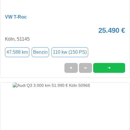
VW T-Roc
25.490 €
Köln, 51145
47.588 km
Benzin
110 kw (150 PS)
➜
★
➦