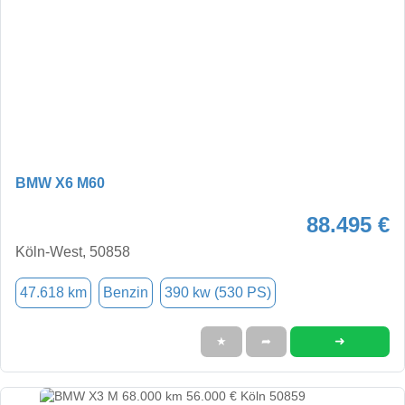
BMW X6 M60
88.495 €
Köln-West, 50858
47.618 km
Benzin
390 kw (530 PS)
➜
★
➦