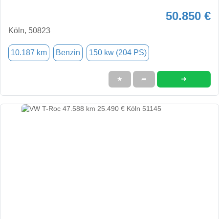
50.850 €
Köln, 50823
10.187 km
Benzin
150 kw (204 PS)
➜
★
➦