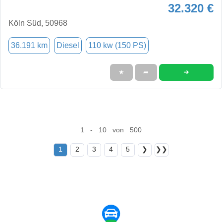
32.320 €
Köln Süd, 50968
36.191 km
Diesel
110 kw (150 PS)
➜
★
➦
1 - 10 von 500
1
2
3
4
5
❯
❯❯