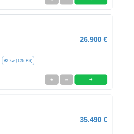
26.900 €
92 kw (125 PS)
➜
★
➦
35.490 €