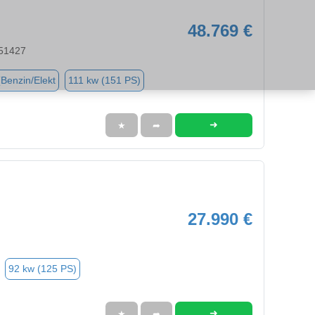
48.769 €
 51427
(Benzin/Elekt
111 kw (151 PS)
➜
★
➦
27.990 €
92 kw (125 PS)
➜
★
➦