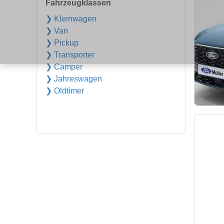
Fahrzeugklassen
❯ Kleinwagen
❯ Van
❯ Pickup
❯ Transporter
❯ Camper
❯ Jahreswagen
❯ Oldtimer