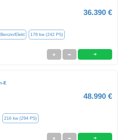
36.390 €
(Benzin/Elekt
178 kw (242 PS)
➜
★
➦
h-E
48.990 €
216 kw (294 PS)
➜
★
➦