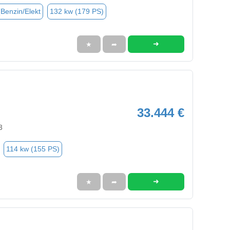
(Benzin/Elekt
132 kw (179 PS)
➜
★
➦
33.444 €
3
114 kw (155 PS)
➜
★
➦