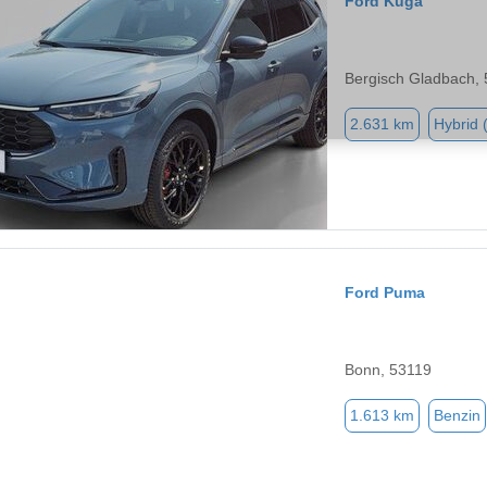
Ford Kuga
Bergisch Gladbach,
2.631 km
Hybrid 
Ford Puma
Bonn, 53119
1.613 km
Benzin