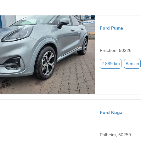
Ford Puma
Frechen, 50226
2.889 km
Benzin
Ford Kuga
Pulheim, 50259