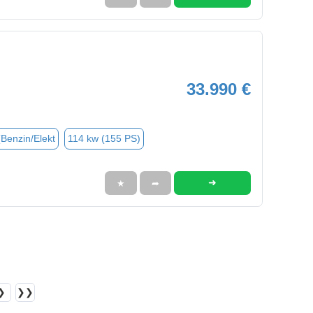
33.990 €
(Benzin/Elekt
114 kw (155 PS)
➜
★
➦
❯
❯❯