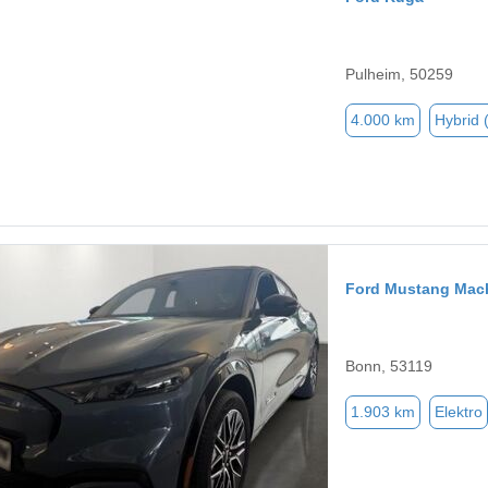
Pulheim, 50259
4.000 km
Hybrid 
Ford Mustang Mac
Bonn, 53119
1.903 km
Elektro