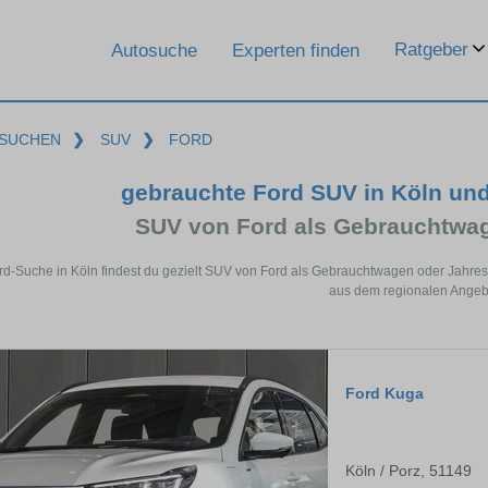
Ratgeber
Autosuche
Experten finden
SUCHEN
❯
SUV
❯
FORD
gebrauchte Ford SUV in Köln un
SUV von Ford als Gebrauchtwa
ord-Suche in Köln findest du gezielt SUV von Ford als Gebrauchtwagen oder Jahres
aus dem regionalen Angeb
Ford Kuga
Köln / Porz, 51149