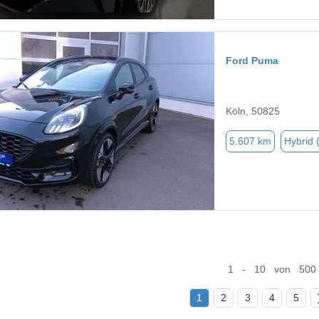
Ford Puma
Köln, 50825
5.607 km
Hybrid 
1 - 10 von 500
1
2
3
4
5