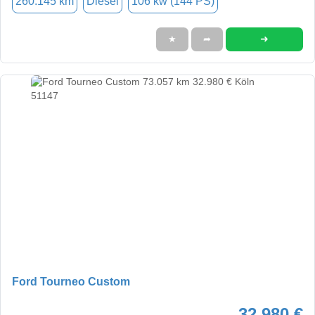
260.145 km
Diesel
106 kw (144 PS)
➜
★
➦
Ford Tourneo Custom
32.980 €