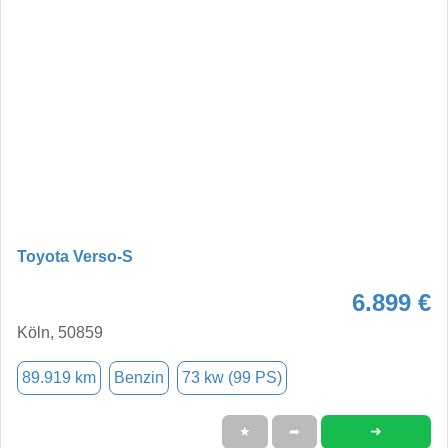
Toyota Verso-S
6.899 €
Köln, 50859
89.919 km
Benzin
73 kw (99 PS)
➜
★
➦