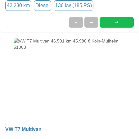
42.230 km
Diesel
136 kw (185 PS)
➜
★
➦
VW T7 Multivan