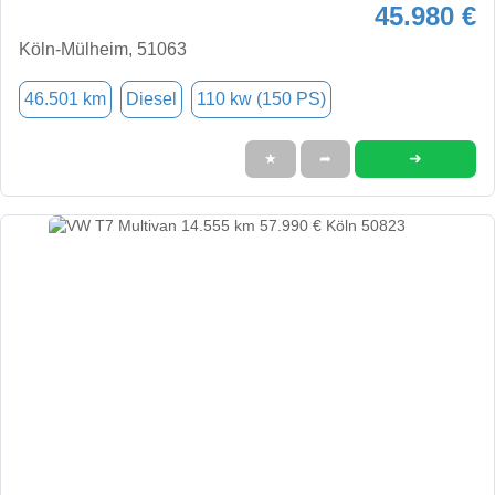
45.980 €
Köln-Mülheim, 51063
46.501 km
Diesel
110 kw (150 PS)
➜
★
➦