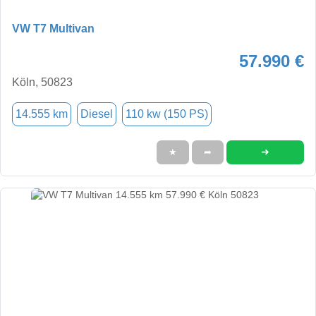
VW T7 Multivan
57.990 €
Köln, 50823
14.555 km
Diesel
110 kw (150 PS)
➜
★
➦