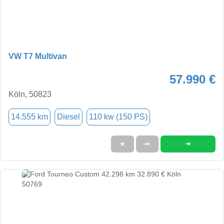
VW T7 Multivan
57.990 €
Köln, 50823
14.555 km
Diesel
110 kw (150 PS)
➜
★
➦