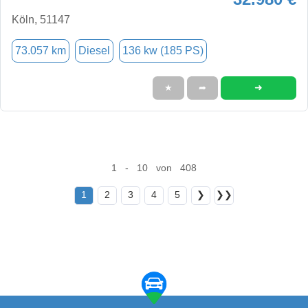
Köln, 51147
73.057 km
Diesel
136 kw (185 PS)
➜
★
➦
1 - 10 von 408
1
2
3
4
5
❯
❯❯