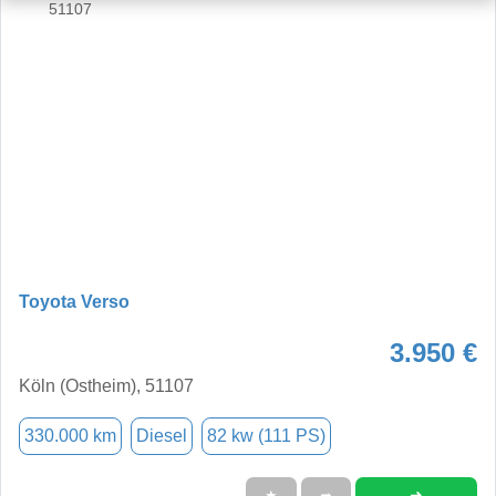
Toyota Verso
3.950 €
Köln (Ostheim), 51107
330.000 km
Diesel
82 kw (111 PS)
➜
★
➦