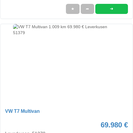
➜
★
➦
VW T7 Multivan
69.980 €