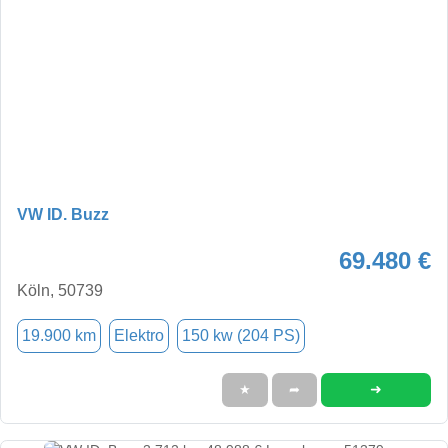
VW ID. Buzz
69.480 €
Köln, 50739
19.900 km
Elektro
150 kw (204 PS)
➜
★
➦