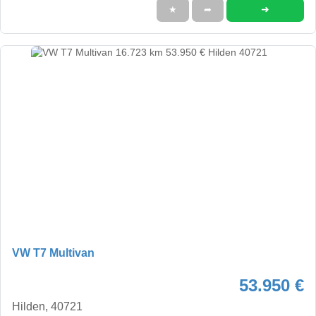
➜
★
➦
VW T7 Multivan
53.950 €
Hilden, 40721