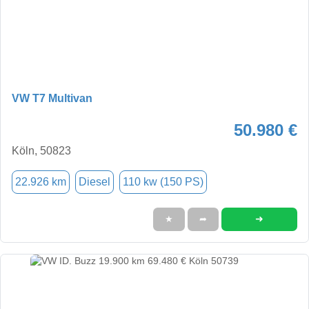
VW T7 Multivan
50.980 €
Köln, 50823
22.926 km
Diesel
110 kw (150 PS)
➜
★
➦