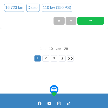
16.723 km
Diesel
110 kw (150 PS)
➜
★
➦
1 - 10 von 29
1
2
3
❯
❯❯