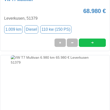
68.980 €
Leverkusen, 51379
1.009 km
Diesel
110 kw (150 PS)
➜
★
➦