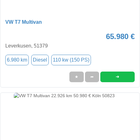
VW T7 Multivan
65.980 €
Leverkusen, 51379
6.980 km
Diesel
110 kw (150 PS)
➜
★
➦