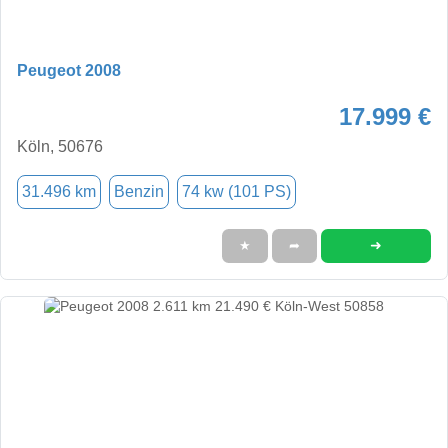
Peugeot 2008
17.999 €
Köln, 50676
31.496 km
Benzin
74 kw (101 PS)
➜
★
➦