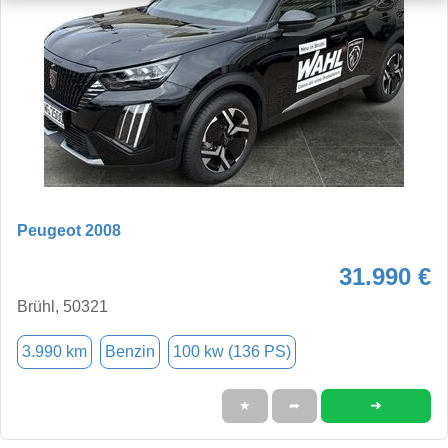
Peugeot 2008
31.990 €
Brühl, 50321
3.990 km
Benzin
100 kw (136 PS)
➜
★
➦