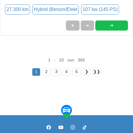
27.300 km
Hybrid (Benzin/Elekt
107 kw (145 PS)
➜
★
➦
1 - 10 von 365
1
2
3
4
5
❯
❯❯