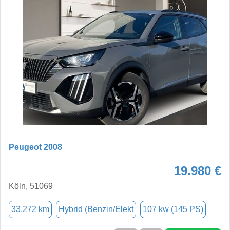
Peugeot 2008
19.980 €
Köln, 51069
33.272 km
Hybrid (Benzin/Elekt
107 kw (145 PS)