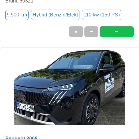
Brühl, 50321
9.500 km
Hybrid (Benzin/Elekt
110 kw (150 PS)
➜
★
➦
Peugeot 3008