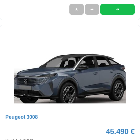
➜
★
➦
Peugeot 3008
45.490 €