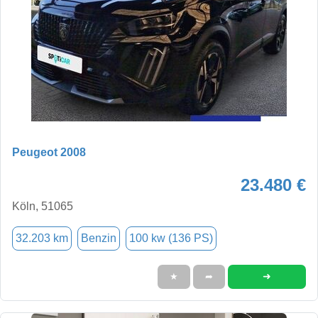
Peugeot 2008
23.480 €
Köln, 51065
32.203 km
Benzin
100 kw (136 PS)
➜
★
➦