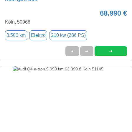
68.990 €
Köln, 50968
3.500 km
Elektro
210 kw (286 PS)
➜
★
➦