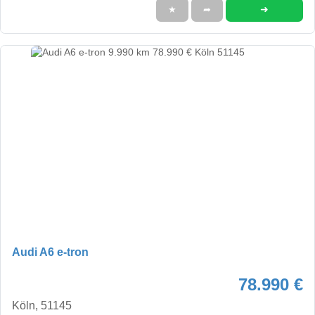
➜
★
➦
Audi A6 e-tron
78.990 €
Köln, 51145