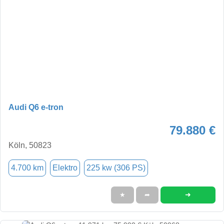
Audi Q6 e-tron
79.880 €
Köln, 50823
4.700 km
Elektro
225 kw (306 PS)
➜
★
➦