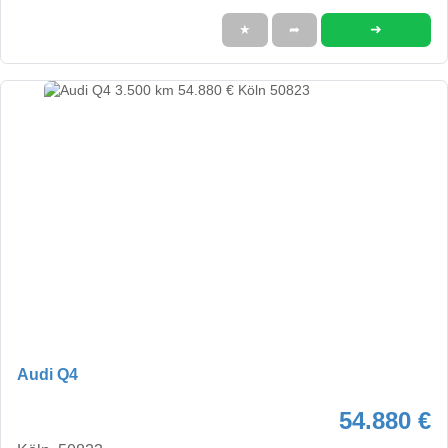
➜
★
➦
Audi Q4
54.880 €