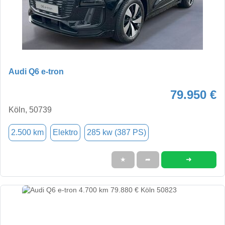
Audi Q6 e-tron
79.950 €
Köln, 50739
2.500 km
Elektro
285 kw (387 PS)
➜
★
➦