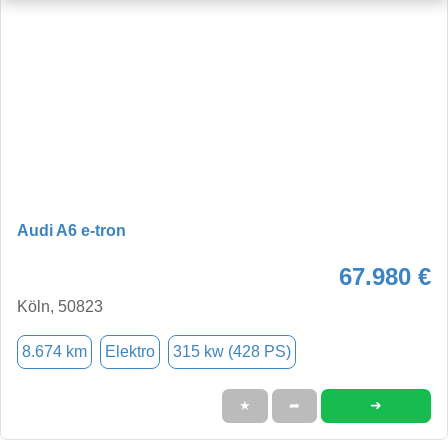
Audi A6 e-tron
67.980 €
Köln, 50823
8.674 km
Elektro
315 kw (428 PS)
➜
★
➦