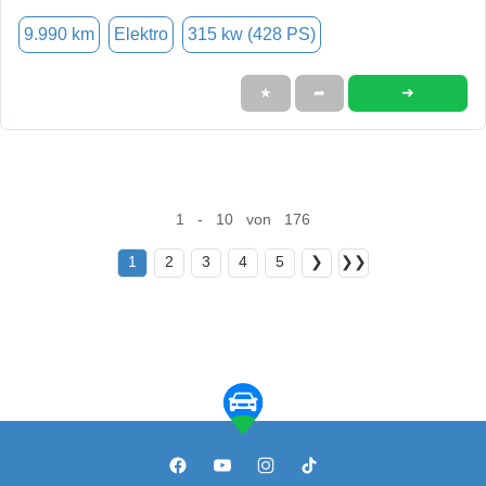
9.990 km
Elektro
315 kw (428 PS)
➜
★
➦
1 - 10 von 176
1
2
3
4
5
❯
❯❯