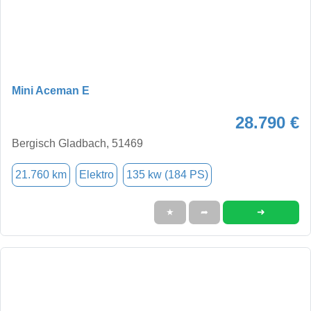
Mini Aceman E
28.790 €
Bergisch Gladbach, 51469
21.760 km
Elektro
135 kw (184 PS)
➜
★
➦