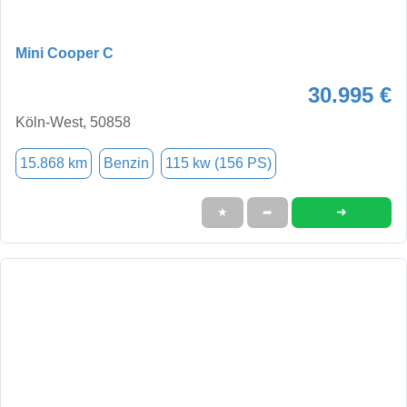
Mini Cooper C
30.995 €
Köln-West, 50858
15.868 km
Benzin
115 kw (156 PS)
➜
★
➦