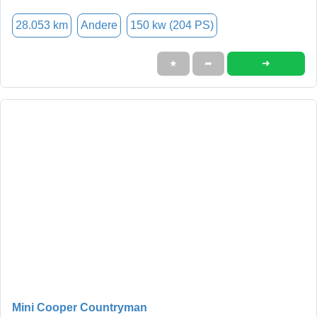
28.053 km
Andere
150 kw (204 PS)
➜
★
➦
Mini Cooper Countryman