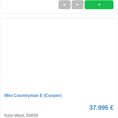
➜
★
➦
Mini Countryman E (Cooper)
37.995 €
Köln-West, 50858