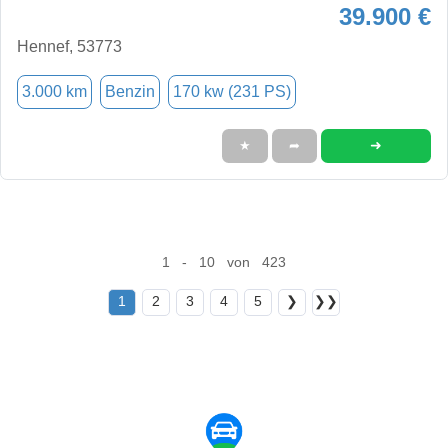
39.900 €
Hennef, 53773
3.000 km
Benzin
170 kw (231 PS)
➜
★
➦
1 - 10 von 423
1
2
3
4
5
❯
❯❯