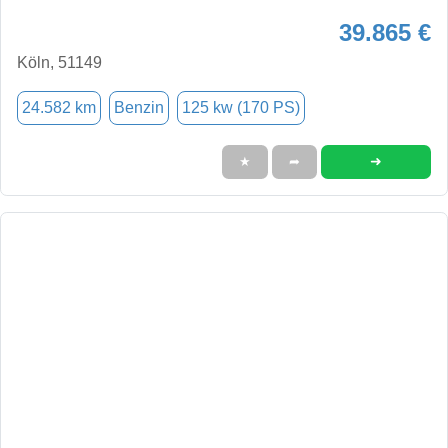
39.865 €
Köln, 51149
24.582 km
Benzin
125 kw (170 PS)
➜
★
➦