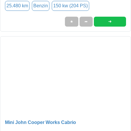
25.480 km
Benzin
150 kw (204 PS)
➜
★
➦
Mini John Cooper Works Cabrio