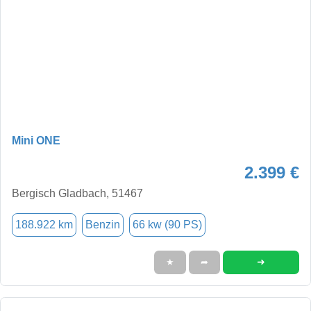
Mini ONE
2.399 €
Bergisch Gladbach, 51467
188.922 km
Benzin
66 kw (90 PS)
➜
★
➦