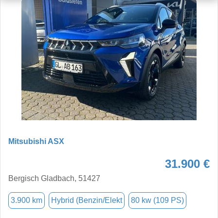
Mitsubishi ASX
31.900 €
Bergisch Gladbach, 51427
3.900 km
Hybrid (Benzin/Elekt
80 kw (109 PS)