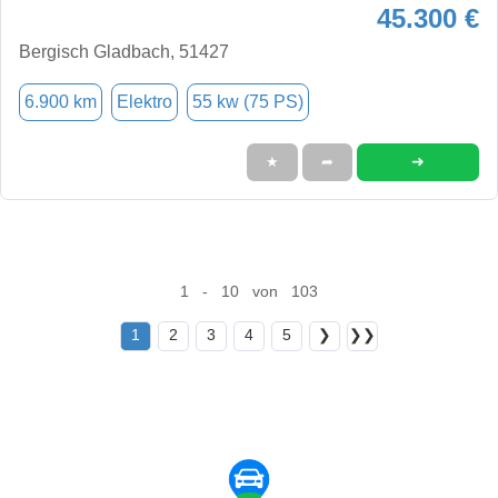
45.300 €
Bergisch Gladbach, 51427
6.900 km
Elektro
55 kw (75 PS)
➜
★
➦
1 - 10 von 103
1
2
3
4
5
❯
❯❯