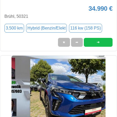
34.990 €
Brühl, 50321
3.500 km
Hybrid (Benzin/Elekt
116 kw (158 PS)
➜
★
➦