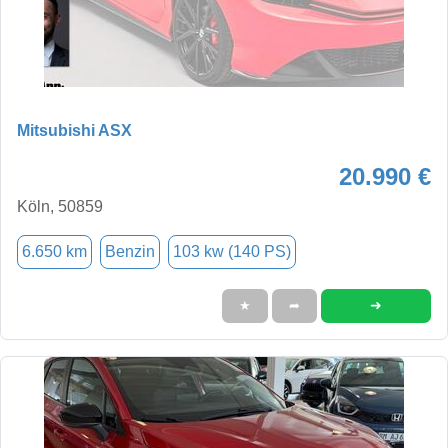
Mitsubishi ASX
20.990 €
Köln, 50859
6.650 km
Benzin
103 kw (140 PS)
➜
★
➦