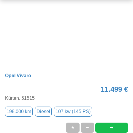
Opel Vivaro
11.499 €
Kürten, 51515
198.000 km
Diesel
107 kw (145 PS)
➜
★
➦