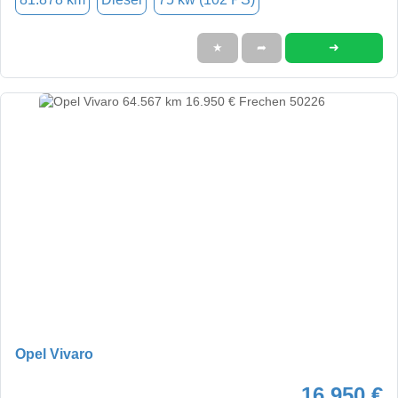
➜
★
➦
Opel Vivaro
16.950 €