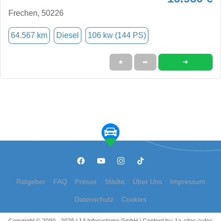
Frechen, 50226
64.567 km
Diesel
106 kw (144 PS)
➜
★
➦
Ratgeber
FAQ
Presse
Städte
Über Uns
Impressum
Datenschutz
Cookies
Copyright © 2000 - 2026 | 1A Infosysteme GmbH | Content by: 1a-sites-autos