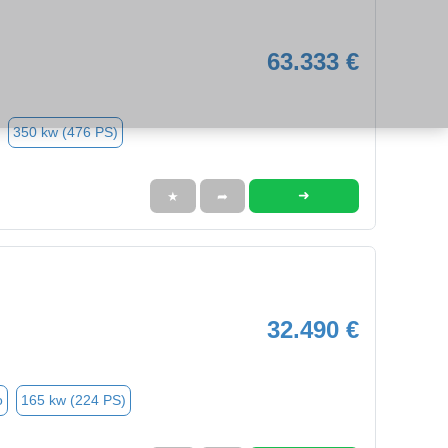
63.333 €
350 kw (476 PS)
➜
★
➦
32.490 €
o
165 kw (224 PS)