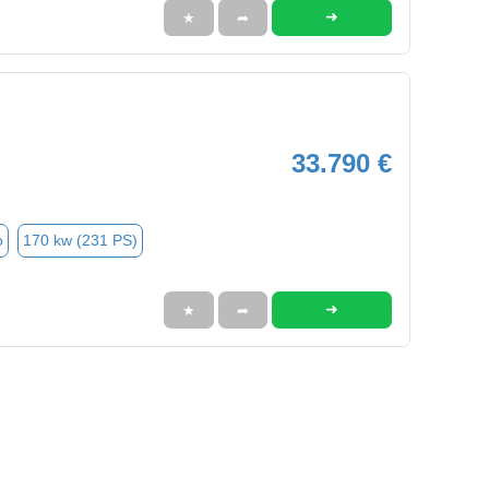
➜
★
➦
33.790 €
o
170 kw (231 PS)
➜
★
➦