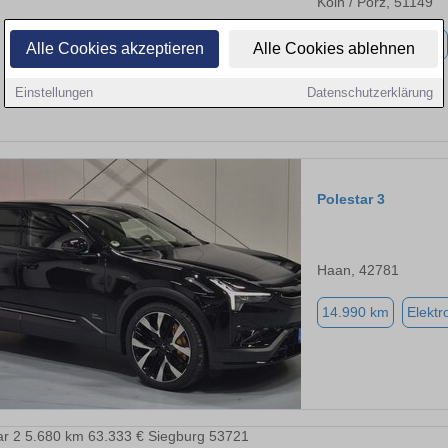
Köln / Porz, 51149
7.600 km
Elektro
Alle Cookies akzeptieren
Alle Cookies ablehnen
Einstellungen
Datenschutzerklärung
Polestar 3
Haan, 42781
14.990 km
Elektr