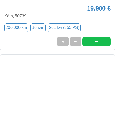
19.900 €
Köln, 50739
200.000 km
Benzin
261 kw (355 PS)
➜
★
➦