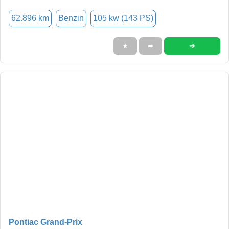
62.896 km
Benzin
105 kw (143 PS)
➜
★
➦
Pontiac Grand-Prix