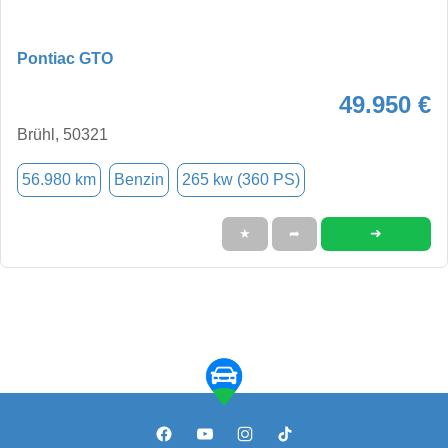
Pontiac GTO
49.950 €
Brühl, 50321
56.980 km
Benzin
265 kw (360 PS)
➜
★
➦