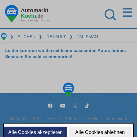
☰
Automarkt
Koeln
.de
Autos einfach finden
❯
SUCHEN
❯
RENAULT
❯
TALISMAN
Leider konnten wir derzeit keine passenden Autos finden.
Schauen Sie bald wieder vorbei!
Ratgeber
FAQ
Presse
Städte
Über Uns
Impressum
Datenschutz
Cookies
Alle Cookies akzeptieren
Alle Cookies ablehnen