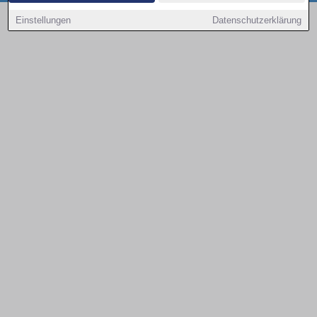
Copyright © 2000 - 2026 | 1A Infosysteme GmbH | Content by: 1a-sites-autos
Einstellungen
Datenschutzerklärung
08.08.2026