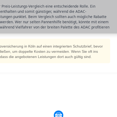
r Preis-Leistungs-Vergleich eine entscheidende Rolle. Ein
g enthalten und somit günstiger, während die ADAC-
stungen punktet. Beim Vergleich sollten auch mögliche Rabatte
werden. Wer nur selten Pannenhilfe benötigt, könnte mit einem
 während Vielfahrer von der breiten Palette des ADAC profitieren
versicherung in Köln auf einen integrierten Schutzbrief, bevor
chließen, um doppelte Kosten zu vermeiden. Wenn Sie oft ins
, dass die angebotenen Leistungen dort auch gültig sind.