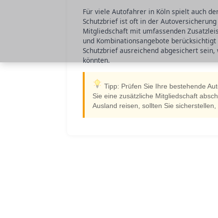
Für viele Autofahrer in Köln spielt auch de
Schutzbrief ist oft in der Autoversicherun
Mitgliedschaft mit umfassenden Zusatzlei
und Kombinationsangebote berücksichtigt 
Schutzbrief ausreichend abgesichert sein,
könnten.
Tipp: Prüfen Sie Ihre bestehende Auto
Sie eine zusätzliche Mitgliedschaft abs
Ausland reisen, sollten Sie sicherstellen