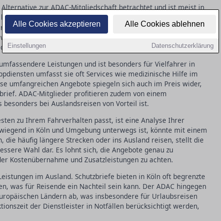
e Alternative zur ADAC-Mitgliedschaft betrachtet und ist meist in
 bieten viele Versicherer diesen Service an, der
,
Pannenhilfe
Alle Cookies akzeptieren
Alle Cookies ablehnen
 deckt. Allerdings können die Leistungen im Ausland
wichtige Überlegung darstellt. Die Kosten sind in der Regel
Einstellungen
Datenschutzerklärung
 die genauen Leistungen stark zwischen den Anbietern.
umfassendere Leistungen und ist besonders für Vielfahrer in
ppdiensten umfasst sie oft Services wie medizinische Hilfe im
ese umfangreichen Angebote spiegeln sich auch im Preis wider,
tzbrief. ADAC-Mitglieder profitieren zudem von einem
besonders bei Auslandsreisen von Vorteil ist.
ten zu Ihrem Fahrverhalten passt, ist eine Analyse Ihrer
orwiegend in Köln und Umgebung unterwegs ist, könnte mit einem
n, die häufig längere Strecken oder ins Ausland reisen, stellt die
ssere Wahl dar. Es lohnt sich, die Angebote genau zu
 der Kostenübernahme und Zusatzleistungen zu achten.
r Leistungen im Ausland. Schutzbriefe bieten in Köln oft begrenzte
n, was für Reisende ein Nachteil sein kann. Der ADAC hingegen
europäischen Ländern ab, was insbesondere für Urlaubsreisen
ktionszeit der Dienstleister in Notfällen berücksichtigt werden,