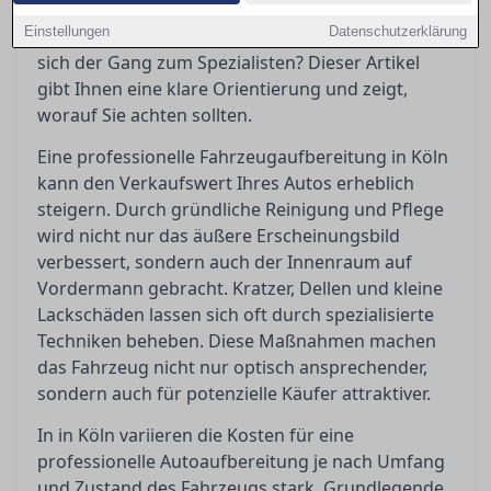
Maßnahmen sind wirklich notwendig, welche
Einstellungen
Datenschutzerklärung
Kosten kommen auf einen zu, und wann lohnt
sich der Gang zum Spezialisten? Dieser Artikel
gibt Ihnen eine klare Orientierung und zeigt,
worauf Sie achten sollten.
Eine professionelle Fahrzeugaufbereitung in Köln
kann den Verkaufswert Ihres Autos erheblich
steigern. Durch gründliche Reinigung und Pflege
wird nicht nur das äußere Erscheinungsbild
verbessert, sondern auch der Innenraum auf
Vordermann gebracht. Kratzer, Dellen und kleine
Lackschäden lassen sich oft durch spezialisierte
Techniken beheben. Diese Maßnahmen machen
das Fahrzeug nicht nur optisch ansprechender,
sondern auch für potenzielle Käufer attraktiver.
In in Köln variieren die Kosten für eine
professionelle Autoaufbereitung je nach Umfang
und Zustand des Fahrzeugs stark. Grundlegende