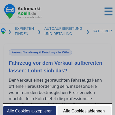
Automarkt
☰
Koeln
.de
Autos einfach finden
EXPERTEN-
AUTOAUFBEREITUNG-
RATGEBER
❯
❯
❯
FINDEN
UND-DETAILING
Autoaufbereitung & Detailing · in Köln
Fahrzeug vor dem Verkauf aufbereiten
lassen: Lohnt sich das?
Der Verkauf eines gebrauchten Fahrzeugs kann
oft eine Herausforderung sein, insbesondere
wenn man den bestmöglichen Preis erzielen
möchte. In in Köln bietet die professionelle
zahlreiche Vorteile, um den Wert
Autoaufbereitung
des Fahrzeugs zu steigern. Doch welche
Alle Cookies akzeptieren
Alle Cookies ablehnen