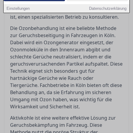
Ozonbehandlungen, Aktivkohleeinsätze und
Einstellungen
Datenschutzerklärung
Tiefenreinigungen und erklärt, wann es sinnvoll
ist, einen spezialisierten Betrieb zu konsultieren.
Die Ozonbehandlung ist eine beliebte Methode
zur Geruchsbeseitigung in Fahrzeugen in Köln.
Dabei wird ein Ozongenerator eingesetzt, der
Ozonmoleküle in den Innenraum abgibt und
schlechte Gerüche neutralisiert, indem er die
geruchsverursachenden Partikel aufspaltet. Diese
Technik eignet sich besonders gut für
hartnäckige Gerüche wie Rauch oder
Tiergerüche. Fachbetriebe in Köln bieten oft diese
Behandlung an, da sie Erfahrung im sicheren
Umgang mit Ozon haben, was wichtig für die
Wirksamkeit und Sicherheit ist.
Aktivkohle ist eine weitere effektive Lösung zur
Geruchsbekämpfung im Fahrzeug. Diese
Methode nutzt die poröse Struktur der