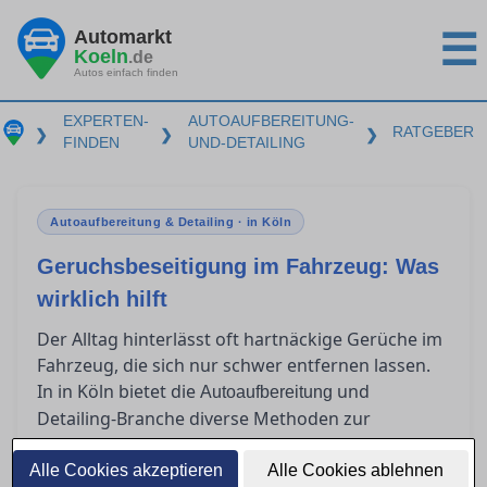
Automarkt
☰
Koeln
.de
Autos einfach finden
EXPERTEN-
AUTOAUFBEREITUNG-
RATGEBER
❯
❯
❯
FINDEN
UND-DETAILING
Autoaufbereitung & Detailing · in Köln
Geruchsbeseitigung im Fahrzeug: Was
wirklich hilft
Der Alltag hinterlässt oft hartnäckige Gerüche im
Fahrzeug, die sich nur schwer entfernen lassen.
In in Köln bietet die
und
Autoaufbereitung
Detailing-Branche diverse Methoden zur
Geruchsbeseitigung an. Dieser Ratgeber gibt
einen Überblick über effektive Verfahren wie
Alle Cookies akzeptieren
Alle Cookies ablehnen