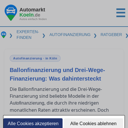
Automarkt
☰
Koeln
.de
Autos einfach finden
EXPERTEN-
AUTOFINANZIERUNG
RATGEBER
❯
❯
❯
FINDEN
Autofinanzierung · in Köln
Ballonfinanzierung und Drei-Wege-
Finanzierung: Was dahintersteckt
Die Ballonfinanzierung und die Drei-Wege-
Finanzierung sind beliebte Modelle in der
, die durch ihre niedrigen
Autofinanzierung
monatlichen Raten attraktiv erscheinen. Doch
was passiert am Ende der Laufzeit? Für wen sind
diese Modelle geeignet, und welche Risiken
Alle Cookies akzeptieren
Alle Cookies ablehnen