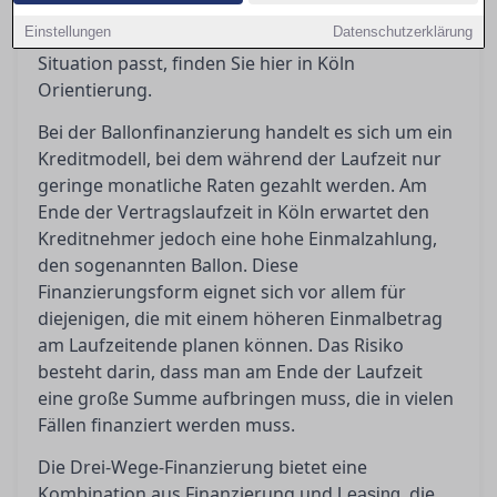
sollten Sie beachten? Wenn Sie sich fragen,
Einstellungen
Datenschutzerklärung
welches Finanzierungsmodell am besten zu Ihrer
Situation passt, finden Sie hier in Köln
Orientierung.
Bei der Ballonfinanzierung handelt es sich um ein
Kreditmodell, bei dem während der Laufzeit nur
geringe monatliche Raten gezahlt werden. Am
Ende der Vertragslaufzeit in Köln erwartet den
Kreditnehmer jedoch eine hohe Einmalzahlung,
den sogenannten Ballon. Diese
Finanzierungsform eignet sich vor allem für
diejenigen, die mit einem höheren Einmalbetrag
am Laufzeitende planen können. Das Risiko
besteht darin, dass man am Ende der Laufzeit
eine große Summe aufbringen muss, die in vielen
Fällen finanziert werden muss.
Die Drei-Wege-Finanzierung bietet eine
Kombination aus Finanzierung und
, die
Leasing