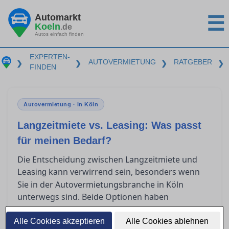
Automarkt
☰
Koeln
.de
Autos einfach finden
EXPERTEN-
AUTOVERMIETUNG
RATGEBER
❯
❯
❯
❯
FINDEN
Autovermietung · in Köln
Langzeitmiete vs. Leasing: Was passt
für meinen Bedarf?
Die Entscheidung zwischen Langzeitmiete und
kann verwirrend sein, besonders wenn
Leasing
Sie in der Autovermietungsbranche in Köln
unterwegs sind. Beide Optionen haben
spezifische Vorteile und unterschiedliche
Kostenstrukturen, die je nach individueller
Alle Cookies akzeptieren
Alle Cookies ablehnen