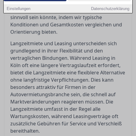
Nutzung und Bedarf variieren können. In diesem
Einstellungen
Datenschutzerklärung
Artikel beleuchten wir, welche Option für Sie
sinnvoll sein könnte, indem wir typische
Konditionen und Gesamtkosten vergleichen und
Orientierung bieten.
Langzeitmiete und Leasing unterscheiden sich
grundlegend in ihrer Flexibilität und den
vertraglichen Bindungen. Während Leasing in
Köln oft eine längere Vertragslaufzeit erfordert,
bietet die Langzeitmiete eine flexiblere Alternative
ohne langfristige Verpflichtungen. Dies kann
besonders attraktiv für Firmen in der
Autovermietungsbranche sein, die schnell auf
Marktveränderungen reagieren müssen. Die
Langzeitmiete umfasst in der Regel alle
Wartungskosten, während Leasingverträge oft
zusätzliche Gebühren für Service und Verschleiß
bereithalten.