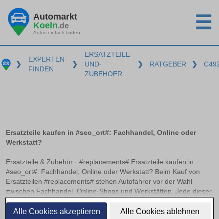
Automarkt
☰
Koeln
.de
Autos einfach finden
ERSATZTEILE-
EXPERTEN-
❯
❯
UND-
❯
RATGEBER
❯
C49
FINDEN
ZUBEHOER
Ersatzteile kaufen in #seo_ort#: Fachhandel, Online oder
Werkstatt?
Ersatzteile & Zubehör · #replacements# Ersatzteile kaufen in
#seo_ort#: Fachhandel, Online oder Werkstatt? Beim Kauf von
Ersatzteilen #replacements# stehen Autofahrer vor der Wahl
zwischen Fachhandel, Online-Shops und Werkstätten. Jede dieser
Bezugsquellen hat ihre Vorzüge und Herausforderungen. Worauf
weiterlesen
es beim Online-Kauf von Kfz-Teilen zu achten gilt und wann sich
Alle Cookies akzeptieren
Alle Cookies ablehnen