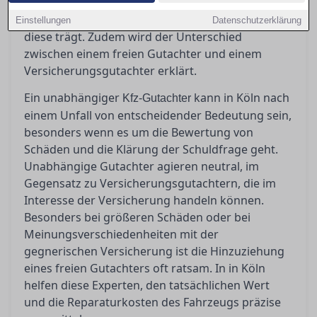
erläutert, wann ein unabhängiger Gutachter
unverzichtbar ist, welche Kosten anfallen und wer
Einstellungen
Datenschutzerklärung
diese trägt. Zudem wird der Unterschied
zwischen einem freien Gutachter und einem
Versicherungsgutachter erklärt.
Ein unabhängiger
kann in Köln nach
Kfz-Gutachter
einem Unfall von entscheidender Bedeutung sein,
besonders wenn es um die Bewertung von
Schäden und die Klärung der Schuldfrage geht.
Unabhängige Gutachter agieren neutral, im
Gegensatz zu Versicherungsgutachtern, die im
Interesse der Versicherung handeln können.
Besonders bei größeren Schäden oder bei
Meinungsverschiedenheiten mit der
gegnerischen Versicherung ist die Hinzuziehung
eines freien Gutachters oft ratsam. In in Köln
helfen diese Experten, den tatsächlichen Wert
und die Reparaturkosten des Fahrzeugs präzise