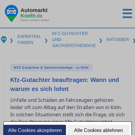
Automarkt
☰
Koeln
.de
Autos einfach finden
KFZ-GUTACHTER-
EXPERTEN-
UND-
RATGEBER
❯
❯
❯
FINDEN
SACHVERSTAENDIGE
KFZ Gutachter & Sachverständige · in Köln
Kfz-Gutachter beauftragen: Wann und
warum es sich lohnt
Unfälle und Schäden an Fahrzeugen gehören
leider oft zum Alltag auf den Straßen von in Köln.
In solchen Situationen stellt sich die Frage, ob sich
die Beauftragung eines Kfz-Gutachters lohnt.
Dieser Ratgeber bietet Orientierung und
Alle Cookies akzeptieren
Alle Cookies ablehnen