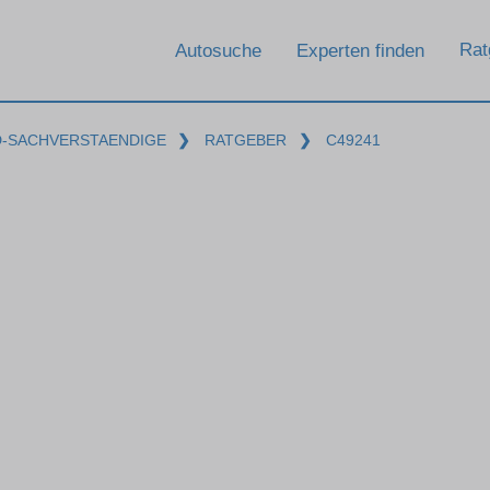
Rat
Autosuche
Experten finden
D-SACHVERSTAENDIGE
❯
RATGEBER
❯
C49241