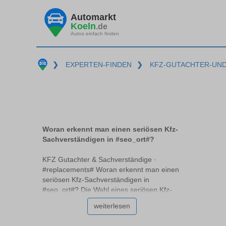
Automarkt
Koeln
.de
Autos einfach finden
❯
EXPERTEN-FINDEN
❯
KFZ-GUTACHTER-UN
Woran erkennt man einen seriösen Kfz-
Sachverständigen in #seo_ort#?
KFZ Gutachter & Sachverständige ·
#replacements# Woran erkennt man einen
seriösen Kfz-Sachverständigen in
#seo_ort#? Die Wahl eines seriösen Kfz-
Sachverständigen #replacements# kann
weiterlesen
eine Herausforderung sein, vor allem,
wenn man nicht genau weiß, worauf zu