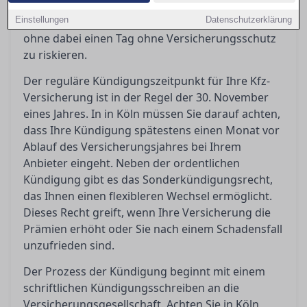
Ratgeber erfahren Sie, wie Sie Ihre Kfz-
Einstellungen
Versicherung effizient kündigen und wechseln,
Datenschutzerklärung
ohne dabei einen Tag ohne Versicherungsschutz
zu riskieren.
Der reguläre Kündigungszeitpunkt für Ihre Kfz-
Versicherung ist in der Regel der 30. November
eines Jahres. In in Köln müssen Sie darauf achten,
dass Ihre Kündigung spätestens einen Monat vor
Ablauf des Versicherungsjahres bei Ihrem
Anbieter eingeht. Neben der ordentlichen
Kündigung gibt es das Sonderkündigungsrecht,
das Ihnen einen flexibleren Wechsel ermöglicht.
Dieses Recht greift, wenn Ihre Versicherung die
Prämien erhöht oder Sie nach einem Schadensfall
unzufrieden sind.
Der Prozess der Kündigung beginnt mit einem
schriftlichen Kündigungsschreiben an die
Versicherungsgesellschaft. Achten Sie in Köln