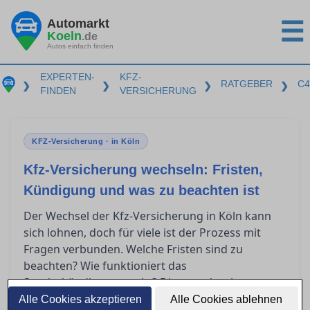
Automarkt
☰
Koeln
.de
Autos einfach finden
EXPERTEN-
KFZ-
RATGEBER
C4
❯
❯
❯
❯
FINDEN
VERSICHERUNG
KFZ-Versicherung · in Köln
Kfz-Versicherung wechseln: Fristen,
Kündigung und was zu beachten ist
Der Wechsel der Kfz-Versicherung in Köln kann
sich lohnen, doch für viele ist der Prozess mit
Fragen verbunden. Welche Fristen sind zu
beachten? Wie funktioniert das
Sonderkündigungsrecht? Diese und weitere
Punkte sorgen häufig für Verwirrung. In diesem
Alle Cookies akzeptieren
Alle Cookies ablehnen