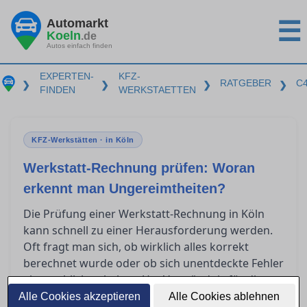
Automarkt
☰
Koeln
.de
Autos einfach finden
EXPERTEN-
KFZ-
RATGEBER
C
❯
❯
❯
❯
FINDEN
WERKSTAETTEN
KFZ-Werkstätten · in Köln
Werkstatt-Rechnung prüfen: Woran
erkennt man Ungereimtheiten?
Die Prüfung einer Werkstatt-Rechnung in Köln
kann schnell zu einer Herausforderung werden.
Oft fragt man sich, ob wirklich alles korrekt
berechnet wurde oder ob sich unentdeckte Fehler
eingeschlichen haben. Um Verständnis für die
wesentlichen Bestandteile einer seriösen
Alle Cookies akzeptieren
Alle Cookies ablehnen