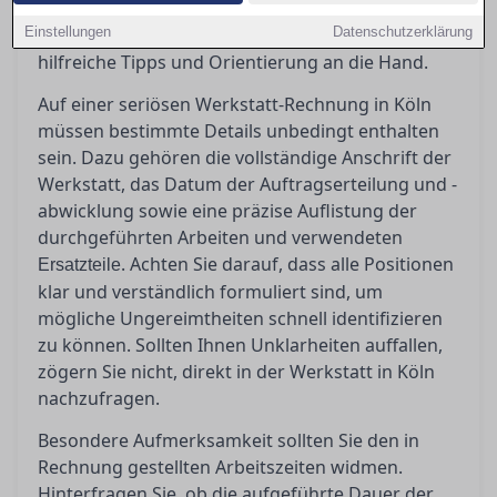
Rechnung zu schaffen und potenzielle
Einstellungen
Ungereimtheiten zu erkennen, geben wir Ihnen
Datenschutzerklärung
hilfreiche Tipps und Orientierung an die Hand.
Auf einer seriösen Werkstatt-Rechnung in Köln
müssen bestimmte Details unbedingt enthalten
sein. Dazu gehören die vollständige Anschrift der
Werkstatt, das Datum der Auftragserteilung und -
abwicklung sowie eine präzise Auflistung der
durchgeführten Arbeiten und verwendeten
. Achten Sie darauf, dass alle Positionen
Ersatzteile
klar und verständlich formuliert sind, um
mögliche Ungereimtheiten schnell identifizieren
zu können. Sollten Ihnen Unklarheiten auffallen,
zögern Sie nicht, direkt in der Werkstatt in Köln
nachzufragen.
Besondere Aufmerksamkeit sollten Sie den in
Rechnung gestellten Arbeitszeiten widmen.
Hinterfragen Sie, ob die aufgeführte Dauer der